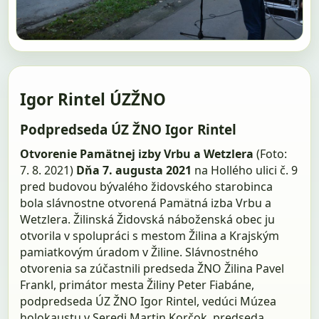
Igor Rintel ÚZŽNO
Podpredseda ÚZ ŽNO Igor Rintel
Otvorenie Pamätnej izby Vrbu a Wetzlera
(Foto:
7. 8. 2021)
Dňa 7. augusta 2021
na Hollého ulici č. 9
pred budovou bývalého židovského starobinca
bola slávnostne otvorená Pamätná izba Vrbu a
Wetzlera. Žilinská Židovská náboženská obec ju
otvorila v spolupráci s mestom Žilina a Krajským
pamiatkovým úradom v Žiline. Slávnostného
otvorenia sa zúčastnili predseda ŽNO Žilina Pavel
Frankl, primátor mesta Žiliny Peter Fiabáne,
podpredseda ÚZ ŽNO Igor Rintel, vedúci Múzea
holokaustu v Seredi Martin Korčok, predseda