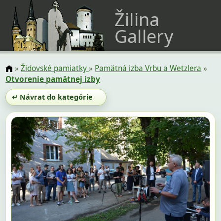
Žilina
Gallery
»
Židovské pamiatky
»
Pamätná izba Vrbu a Wetzlera
»
Otvorenie pamätnej izby
↵ Návrat do kategórie