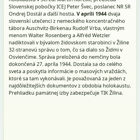
Slovenskej pobočky ICEJ Peter Švec, poslanec NR SR
Ondrej Dostál a ďalší hostia.
V apríli 1944
dvaja
slovenskí utečenci z nemeckého koncentračného
tábora Auschvitz-Birkenau Rudolf Vrba, vlastným
menom Walter Rosenberg a Alfréd Wetzler
nadiktovali v bývalom židovskom starobinci v Žiline
32-stranovú správu o tom, čo sa dialo so Židmi v
Osvienčime. Správa preložená do nemčiny bola
dokončená 27. apríla 1944. Dostala sa do celého
sveta a poskytla informácie o masových vraždách,
ktoré sa tam vykonávali. Je považovaná za jeden z
najdôležitejších dokumentov z obdobia holokaustu.
Prehliadku pamätnej izby zabezpečuje TIK Žilina.