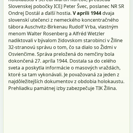
Slovenskej pobočky ICEJ Peter Švec, poslanec NR SR
Ondrej Dostál a ďalší hostia.
V apríli 1944
dvaja
slovenskí utečenci z nemeckého koncentračného
tábora Auschvitz-Birkenau Rudolf Vrba, vlastným
menom Walter Rosenberg a Alfréd Wetzler
nadiktovali v bývalom židovskom starobinci v Žiline
32-stranovú správu o tom, čo sa dialo so Židmi v
Osvienčime. Správa preložená do nemčiny bola
dokončená 27. apríla 1944. Dostala sa do celého
sveta a poskytla informácie o masových vraždách,
ktoré sa tam vykonávali. Je považovaná za jeden z
najdôležitejších dokumentov z obdobia holokaustu.
Prehliadku pamätnej izby zabezpečuje TIK Žilina.