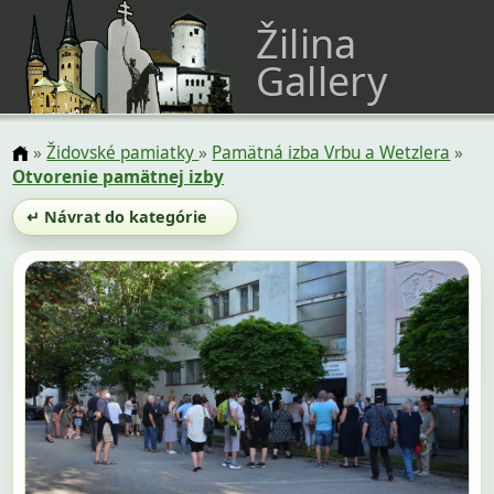
Žilina
Gallery
»
Židovské pamiatky
»
Pamätná izba Vrbu a Wetzlera
»
Otvorenie pamätnej izby
↵ Návrat do kategórie