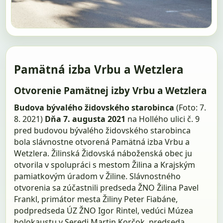
Pamätná izba Vrbu a Wetzlera
Otvorenie Pamätnej izby Vrbu a Wetzlera
Budova bývalého židovského starobinca
(Foto: 7.
8. 2021)
Dňa 7. augusta 2021
na Hollého ulici č. 9
pred budovou bývalého židovského starobinca
bola slávnostne otvorená Pamätná izba Vrbu a
Wetzlera. Žilinská Židovská náboženská obec ju
otvorila v spolupráci s mestom Žilina a Krajským
pamiatkovým úradom v Žiline. Slávnostného
otvorenia sa zúčastnili predseda ŽNO Žilina Pavel
Frankl, primátor mesta Žiliny Peter Fiabáne,
podpredseda ÚZ ŽNO Igor Rintel, vedúci Múzea
holokaustu v Seredi Martin Korčok, predseda