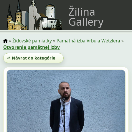
Žilina
Gallery
»
Židovské pamiatky
»
Pamätná izba Vrbu a Wetzlera
»
Otvorenie pamätnej izby
↵ Návrat do kategórie