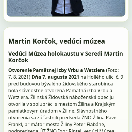
Martin Korčok, vedúci múzea
Vedúci Múzea holokaustu v Seredi Martin
Korčok
Otvorenie Pamätnej izby Vrbu a Wetzlera
(Foto:
7. 8. 2021)
Dňa 7. augusta 2021
na Hollého ulici č. 9
pred budovou bývalého židovského starobinca
bola slávnostne otvorená Pamätná izba Vrbu a
Wetzlera. Žilinská Židovská náboženská obec ju
otvorila v spolupráci s mestom Žilina a Krajským
pamiatkovým úradom v Žiline. Slávnostného
otvorenia sa zúčastnili predseda ŽNO Žilina Pavel
Frankl, primátor mesta Žiliny Peter Fiabáne,
podpredseda ÚZ ŽNO Igor Rintel, vedúci Múzea