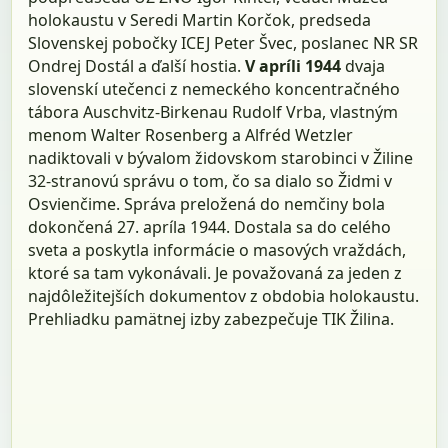
holokaustu v Seredi Martin Korčok, predseda
Slovenskej pobočky ICEJ Peter Švec, poslanec NR SR
Ondrej Dostál a ďalší hostia.
V apríli 1944
dvaja
slovenskí utečenci z nemeckého koncentračného
tábora Auschvitz-Birkenau Rudolf Vrba, vlastným
menom Walter Rosenberg a Alfréd Wetzler
nadiktovali v bývalom židovskom starobinci v Žiline
32-stranovú správu o tom, čo sa dialo so Židmi v
Osvienčime. Správa preložená do nemčiny bola
dokončená 27. apríla 1944. Dostala sa do celého
sveta a poskytla informácie o masových vraždách,
ktoré sa tam vykonávali. Je považovaná za jeden z
najdôležitejších dokumentov z obdobia holokaustu.
Prehliadku pamätnej izby zabezpečuje TIK Žilina.