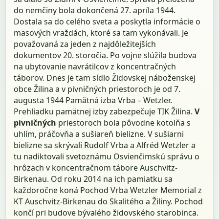
do nemčiny bola dokončená 27. apríla 1944.
Dostala sa do celého sveta a poskytla informácie o
masových vraždách, ktoré sa tam vykonávali. Je
považovaná za jeden z najdôležitejších
dokumentov 20. storočia. Po vojne slúžila budova
na ubytovanie navrátilcov z koncentračných
táborov. Dnes je tam sídlo Židovskej náboženskej
obce Žilina a v pivničných priestoroch je od 7.
augusta 1944 Pamätná izba Vrba – Wetzler.
Prehliadku pamätnej izby zabezpečuje TIK Žilina.
V
pivničných
priestoroch bola pôvodne kotolňa s
uhlím, práčovňa a sušiareň bielizne. V sušiarni
bielizne sa skrývali Rudolf Vrba a Alfréd Wetzler a
tu nadiktovali svetoznámu Osvienčimskú správu o
hrôzach v koncentračnom tábore Auschvitz-
Birkenau. Od roku 2014 na ich pamiatku sa
každoročne koná Pochod Vrba Wetzler Memorial z
KT Auschvitz-Birkenau do Skalitého a Žiliny. Pochod
končí pri budove bývalého židovského starobinca.