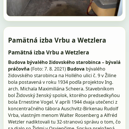
Pamätná izba Vrbu a Wetzlera
Pamätná izba Vrbu a Wetzlera
Budova bývalého židovského starobinca – bývalá
práčovňa
(Foto: 7. 8. 2021)
Budova
bývalého
židovského starobinca na Hollého ulici č. 9 v Žiline
bola postavená v roku 1934 podľa projektov Ing.
arch. Michala Maximiliána Scheera. Stavebníkom
bol Židovský ženský spolok, ktorého predsedkyňou
bola Ernestine Vogel. V apríli 1944 dvaja utečenci z
koncentračného tábora Auschvitz-Birkenau Rudolf
Vrba, vlastným menom Walter Rosenberg a Alfréd
Wetzler nadiktovali tu 32-stranovú správu o tom, čo
sa dialo so Židmi v Osvienčime. Správa preložená