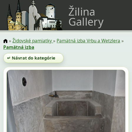
Žilina
Gallery
»
Židovské pamiatky
»
Pamätná izba Vrbu a Wetzlera
»
Pamätná izba
↵ Návrat do kategórie