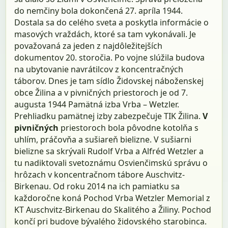
do nemčiny bola dokončená 27. apríla 1944.
Dostala sa do celého sveta a poskytla informácie o
masových vraždách, ktoré sa tam vykonávali. Je
považovaná za jeden z najdôležitejších
dokumentov 20. storočia. Po vojne slúžila budova
na ubytovanie navrátilcov z koncentračných
táborov. Dnes je tam sídlo Židovskej náboženskej
obce Žilina a v pivničných priestoroch je od 7.
augusta 1944 Pamätná izba Vrba – Wetzler.
Prehliadku pamätnej izby zabezpečuje TIK Žilina.
V
pivničných
priestoroch bola pôvodne kotolňa s
uhlím, práčovňa a sušiareň bielizne. V sušiarni
bielizne sa skrývali Rudolf Vrba a Alfréd Wetzler a
tu nadiktovali svetoznámu Osvienčimskú správu o
hrôzach v koncentračnom tábore Auschvitz-
Birkenau. Od roku 2014 na ich pamiatku sa
každoročne koná Pochod Vrba Wetzler Memorial z
KT Auschvitz-Birkenau do Skalitého a Žiliny. Pochod
končí pri budove bývalého židovského starobinca.