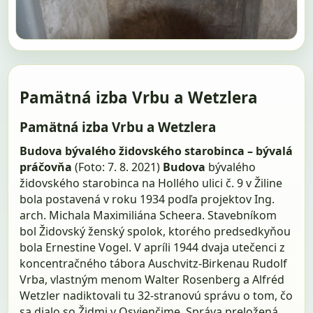
Pamätná izba Vrbu a Wetzlera
Pamätná izba Vrbu a Wetzlera
Budova bývalého židovského starobinca – bývalá
práčovňa
(Foto: 7. 8. 2021)
Budova
bývalého
židovského starobinca na Hollého ulici č. 9 v Žiline
bola postavená v roku 1934 podľa projektov Ing.
arch. Michala Maximiliána Scheera. Stavebníkom
bol Židovský ženský spolok, ktorého predsedkyňou
bola Ernestine Vogel. V apríli 1944 dvaja utečenci z
koncentračného tábora Auschvitz-Birkenau Rudolf
Vrba, vlastným menom Walter Rosenberg a Alfréd
Wetzler nadiktovali tu 32-stranovú správu o tom, čo
sa dialo so Židmi v Osvienčime. Správa preložená