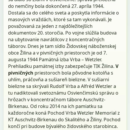
do nemčiny bola dokončená 27. apríla 1944.
Dostala sa do celého sveta a poskytla informácie o
masových vraždách, ktoré sa tam vykonávali. Je
považovaná za jeden z najdôležitejších
dokumentov 20. storočia. Po vojne slúžila budova
na ubytovanie navrátilcov z koncentračných
táborov. Dnes je tam sídlo Židovskej náboženskej
obce Žilina a v pivničných priestoroch je od 7.
augusta 1944 Pamätná izba Vrba – Wetzler.
Prehliadku pamätnej izby zabezpečuje TIK Žilina.
V
pivničných
priestoroch bola pôvodne kotolňa s
uhlím, práčovňa a sušiareň bielizne. V sušiarni
bielizne sa skrývali Rudolf Vrba a Alfréd Wetzler a
tu nadiktovali svetoznámu Osvienčimskú správu o
hrôzach v koncentračnom tábore Auschvitz-
Birkenau. Od roku 2014 na ich pamiatku sa
každoročne koná Pochod Vrba Wetzler Memorial z
KT Auschvitz-Birkenau do Skalitého a Žiliny. Pochod
končí pri budove bývalého židovského starobinca.