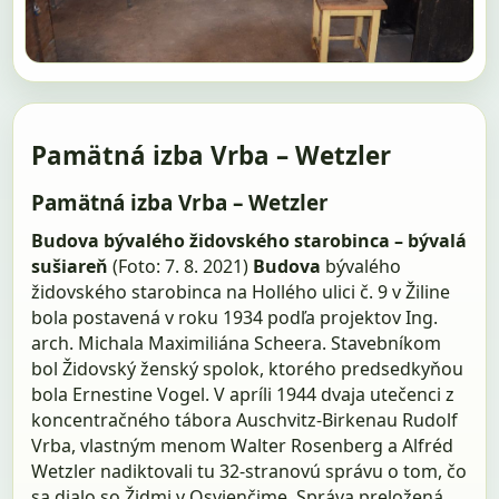
Pamätná izba Vrba – Wetzler
Pamätná izba Vrba – Wetzler
Budova bývalého židovského starobinca – bývalá
sušiareň
(Foto: 7. 8. 2021)
Budova
bývalého
židovského starobinca na Hollého ulici č. 9 v Žiline
bola postavená v roku 1934 podľa projektov Ing.
arch. Michala Maximiliána Scheera. Stavebníkom
bol Židovský ženský spolok, ktorého predsedkyňou
bola Ernestine Vogel. V apríli 1944 dvaja utečenci z
koncentračného tábora Auschvitz-Birkenau Rudolf
Vrba, vlastným menom Walter Rosenberg a Alfréd
Wetzler nadiktovali tu 32-stranovú správu o tom, čo
sa dialo so Židmi v Osvienčime. Správa preložená