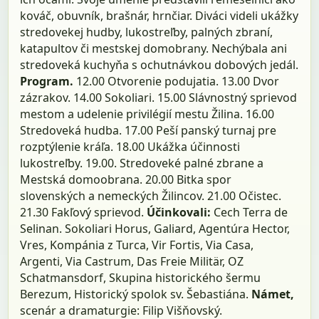
kováč, obuvník, brašnár, hrnčiar. Diváci videli ukážky
stredovekej hudby, lukostreľby, palných zbraní,
katapultov či mestskej domobrany. Nechýbala ani
stredoveká kuchyňa s ochutnávkou dobových jedál.
Program.
12.00 Otvorenie podujatia. 13.00 Dvor
zázrakov. 14.00 Sokoliari. 15.00 Slávnostný sprievod
mestom a udelenie privilégií mestu Žilina. 16.00
Stredoveká hudba. 17.00 Peší panský turnaj pre
rozptýlenie kráľa. 18.00 Ukážka účinnosti
lukostreľby. 19.00. Stredoveké palné zbrane a
Mestská domoobrana. 20.00 Bitka spor
slovenských a nemeckých Žilincov. 21.00 Očistec.
21.30 Fakľový sprievod.
Účinkovali:
Cech Terra de
Selinan. Sokoliari Horus, Galiard, Agentúra Hector,
Vres, Kompánia z Turca, Vir Fortis, Via Casa,
Argenti, Via Castrum, Das Freie Militär, OZ
Schatmansdorf, Skupina historického šermu
Berezum, Historický spolok sv. Šebastiána.
Námet,
scenár a dramaturgie: Filip Višňovský.