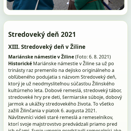
Stredoveký deň 2021
XIII. Stredoveký deň v Žiline
Mariánske námestie v Žiline
(Foto: 6. 8. 2021)
Historické
Mariánske námestie v Žiline sa už po
trinásty raz premenilo na dejisko originálneho a
obľúbeného podujatia s názvom Stredoveký deň,
ktorý je už neodmysliteľnou súčasťou Žilinského
kultúrneho leta. Dobové remeslá, stredoveký tábor,
stredoveké hry pre deti, šermiarske súboje, dobový
jarmok a ukážky stredovekého života. To všetko
zažili Žilinčania v piatok 6. augusta 2021.
Návštevníci videli staré remeslá a remeselníkov,
ktorí svoje majstrovstvo predvádzali priamo pred
ich očami. Svoje umenie predstavili remeselníci ako