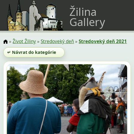
Žilina
Gallery
»
Život Žiliny
»
Stredoveký deň
»
Stredoveký deň 2021
↵ Návrat do kategórie