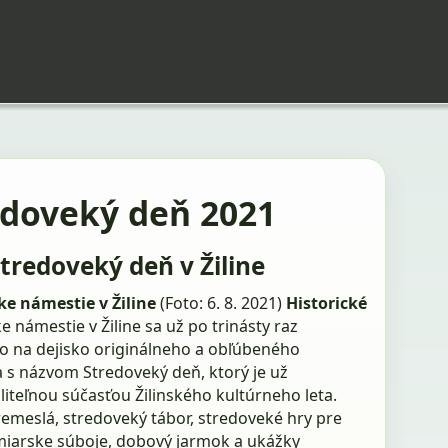
edoveký deň 2021
Stredoveký deň v Žiline
e námestie v Žiline
(Foto: 6. 8. 2021)
Historické
 námestie v Žiline sa už po trinásty raz
o na dejisko originálneho a obľúbeného
a s názvom Stredoveký deň, ktorý je už
iteľnou súčasťou Žilinského kultúrneho leta.
emeslá, stredoveký tábor, stredoveké hry pre
rmiarske súboje, dobový jarmok a ukážky