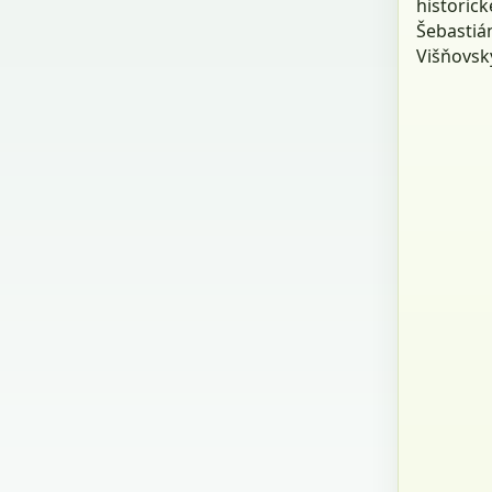
historic
Šebastiá
Višňovsk