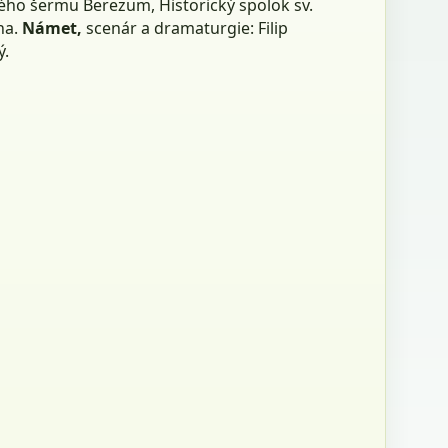
kého šermu Berezum, Historický spolok sv.
na.
Námet,
scenár a dramaturgie: Filip
ý.