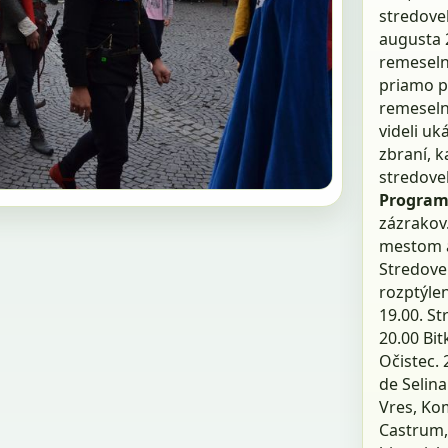
stredovek
augusta 2
remeselní
priamo p
remeselní
videli uk
zbraní, 
stredove
Program
zázrakov.
mestom a 
Stredove
rozptýlen
19.00. S
20.00 Bit
Očistec. 
de Selina
Vres, Kom
Castrum,