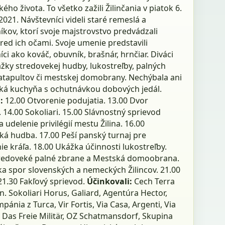
ého života. To všetko zažili Žilinčania v piatok 6.
021. Návštevníci videli staré remeslá a
kov, ktorí svoje majstrovstvo predvádzali
red ich očami. Svoje umenie predstavili
ci ako kováč, obuvník, brašnár, hrnčiar. Diváci
ážky stredovekej hudby, lukostreľby, palných
katapultov či mestskej domobrany. Nechýbala ani
ká kuchyňa s ochutnávkou dobových jedál.
:
12.00 Otvorenie podujatia. 13.00 Dvor
 14.00 Sokoliari. 15.00 Slávnostný sprievod
udelenie privilégií mestu Žilina. 16.00
ká hudba. 17.00 Peší panský turnaj pre
ie kráľa. 18.00 Ukážka účinnosti lukostreľby.
tredoveké palné zbrane a Mestská domoobrana.
ka spor slovenských a nemeckých Žilincov. 21.00
21.30 Fakľový sprievod.
Účinkovali:
Cech Terra
n. Sokoliari Horus, Galiard, Agentúra Hector,
pánia z Turca, Vir Fortis, Via Casa, Argenti, Via
 Das Freie Militär, OZ Schatmansdorf, Skupina