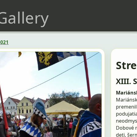
 Gallery
2021
Str
XIII. 
Mariánsk
Mariánske
premenil
podujati
neodmysl
Dobové r
deti, še