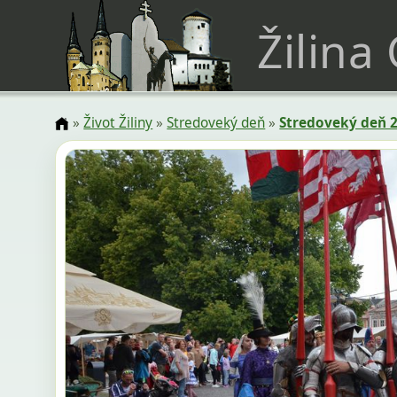
Žilina
»
Život Žiliny
»
Stredoveký deň
»
Stredoveký deň 