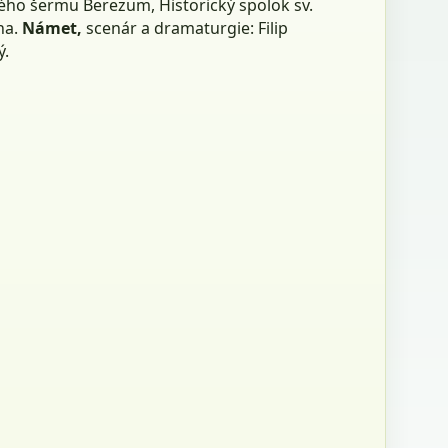
kého šermu Berezum, Historický spolok sv.
na.
Námet,
scenár a dramaturgie: Filip
ý.