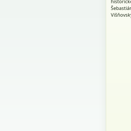
historic
Šebastiá
Višňovsk