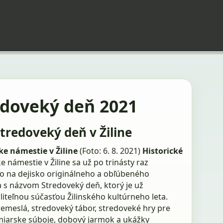
edoveký deň 2021
Stredoveký deň v Žiline
e námestie v Žiline
(Foto: 6. 8. 2021)
Historické
 námestie v Žiline sa už po trinásty raz
o na dejisko originálneho a obľúbeného
a s názvom Stredoveký deň, ktorý je už
iteľnou súčasťou Žilinského kultúrneho leta.
emeslá, stredoveký tábor, stredoveké hry pre
rmiarske súboje, dobový jarmok a ukážky