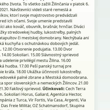
ého života. To všetko zažili Žilinčania v piatok 6.
021. Návštevníci videli staré remeslá a
kov, ktorí svoje majstrovstvo predvádzali
red ich očami. Svoje umenie predstavili
ci ako kováč, obuvník, brašnár, hrnčiar. Diváci
ážky stredovekej hudby, lukostreľby, palných
katapultov či mestskej domobrany. Nechýbala ani
ká kuchyňa s ochutnávkou dobových jedál.
.
12.00 Otvorenie podujatia. 13.00 Dvor
 14.00 Sokoliari. 15.00 Slávnostný sprievod
udelenie privilégií mestu Žilina. 16.00
ká hudba. 17.00 Peší panský turnaj pre
ie kráľa. 18.00 Ukážka účinnosti lukostreľby.
tredoveké palné zbrane a Mestská domoobrana.
ka spor slovenských a nemeckých Žilincov. 21.00
21.30 Fakľový sprievod.
Účinkovali:
Cech Terra
n. Sokoliari Horus, Galiard, Agentúra Hector,
pánia z Turca, Vir Fortis, Via Casa, Argenti, Via
 Das Freie Militär, OZ Schatmansdorf, Skupina