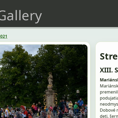
 Gallery
2021
Str
XIII. 
Mariánsk
Mariánske
premenil
podujati
neodmysl
Dobové r
deti, še