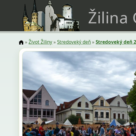
Žilina
»
Život Žiliny
»
Stredoveký deň
»
Stredoveký deň 