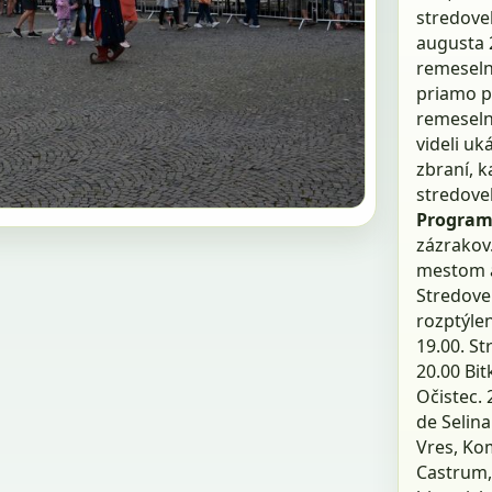
stredovek
augusta 2
remeselní
priamo p
remeselní
videli uk
zbraní, 
stredove
Program
zázrakov.
mestom a 
Stredove
rozptýlen
19.00. S
20.00 Bit
Očistec. 
de Selina
Vres, Kom
Castrum,