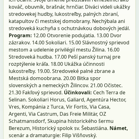
kováč, obuvník, brašnár, hrnčiar. Diváci videli ukážky
stredovekej hudby, lukostreľby, palných zbraní,
katapultov či mestskej domobrany. Nechýbala ani
stredoveká kuchyňa s ochutnávkou dobových jedál.
Program:
12.00 Otvorenie podujatia. 13.00 Dvor
zázrakov. 14.00 Sokoliari. 15.00 Slávnostný sprievod
mestom a udelenie privilégií mestu Žilina. 16.00
Stredoveká hudba. 17.00 Peší panský turnaj pre
rozptýlenie kráľa. 18.00 Ukážka účinnosti
lukostreľby. 19.00. Stredoveké palné zbrane a
Mestská domoobrana. 20.00 Bitka spor
slovenských a nemeckých Žilincov. 21.00 Očistec.
21.30 Fakľový sprievod.
Účinkovali:
Cech Terra de
Selinan. Sokoliari Horus, Galiard, Agentúra Hector,
Vres, Kompánia z Turca, Vir Fortis, Via Casa,
Argenti, Via Castrum, Das Freie Militär, OZ
Schatmansdorf, Skupina historického šermu
Berezum, Historický spolok sv. Šebastiána.
Námet,
scenár a dramaturgie: Filip Višňovský.