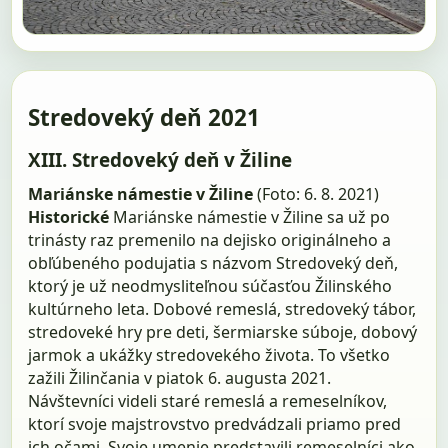
Stredoveký deň 2021
XIII. Stredoveký deň v Žiline
Mariánske námestie v Žiline
(Foto: 6. 8. 2021)
Historické
Mariánske námestie v Žiline sa už po
trinásty raz premenilo na dejisko originálneho a
obľúbeného podujatia s názvom Stredoveký deň,
ktorý je už neodmysliteľnou súčasťou Žilinského
kultúrneho leta. Dobové remeslá, stredoveký tábor,
stredoveké hry pre deti, šermiarske súboje, dobový
jarmok a ukážky stredovekého života. To všetko
zažili Žilinčania v piatok 6. augusta 2021.
Návštevníci videli staré remeslá a remeselníkov,
ktorí svoje majstrovstvo predvádzali priamo pred
ich očami. Svoje umenie predstavili remeselníci ako