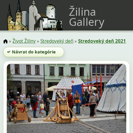
Žilina
Gallery
»
Život Žiliny
»
Stredoveký deň
»
Stredoveký deň 2021
↵ Návrat do kategórie