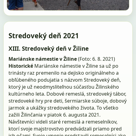
Stredoveký deň 2021
XIII. Stredoveký deň v Žiline
Mariánske námestie v Žiline
(Foto: 6. 8. 2021)
Historické
Mariánske námestie v Žiline sa už po
trinásty raz premenilo na dejisko originálneho a
obľúbeného podujatia s názvom Stredoveký deň,
ktorý je už neodmysliteľnou súčasťou Žilinského
kultúrneho leta. Dobové remeslá, stredoveký tábor,
stredoveké hry pre deti, šermiarske súboje, dobový
jarmok a ukážky stredovekého života. To všetko
zažili Žilinčania v piatok 6. augusta 2021.
Návštevníci videli staré remeslá a remeselníkov,
ktorí svoje majstrovstvo predvádzali priamo pred
ich očami. Svoje umenie predstavili remeselníci ako