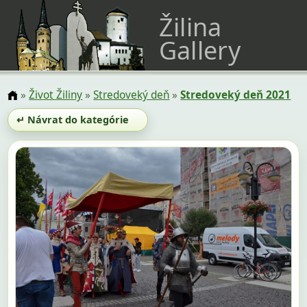
Žilina
Gallery
»
Život Žiliny
»
Stredoveký deň
»
Stredoveký deň 2021
↵ Návrat do kategórie