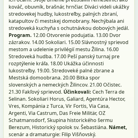
kováč, obuvník, brašnár, hrnčiar. Diváci videli ukážky
stredovekej hudby, lukostreľby, palných zbraní,
katapultov či mestskej domobrany. Nechýbala ani
stredoveká kuchyňa s ochutnávkou dobových jedál.
Program.
12.00 Otvorenie podujatia. 13.00 Dvor
zázrakov. 14.00 Sokoliari. 15.00 Slávnostný sprievod
mestom a udelenie privilégií mestu Žilina. 16.00
Stredoveká hudba. 17.00 Peší panský turnaj pre
rozptýlenie kráľa. 18.00 Ukážka účinnosti
lukostreľby. 19.00. Stredoveké palné zbrane a
Mestská domoobrana. 20.00 Bitka spor
slovenských a nemeckých Žilincov. 21.00 Očistec.
21.30 Fakľový sprievod.
Účinkovali:
Cech Terra de
Selinan. Sokoliari Horus, Galiard, Agentúra Hector,
Vres, Kompánia z Turca, Vir Fortis, Via Casa,
Argenti, Via Castrum, Das Freie Militär, OZ
Schatmansdorf, Skupina historického šermu
Berezum, Historický spolok sv. Šebastiána.
Námet,
scenár a dramaturgie: Filip Višňovský.