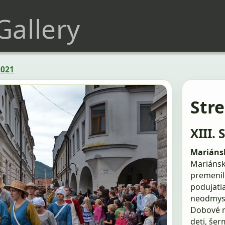
 Gallery
2021
Str
XIII. 
Mariánsk
Mariánske
premenil
podujati
neodmysl
Dobové r
deti, še