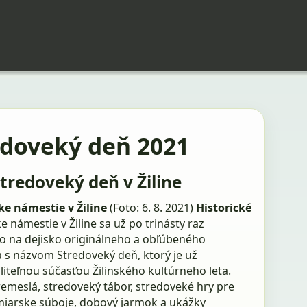
edoveký deň 2021
Stredoveký deň v Žiline
e námestie v Žiline
(Foto: 6. 8. 2021)
Historické
 námestie v Žiline sa už po trinásty raz
o na dejisko originálneho a obľúbeného
a s názvom Stredoveký deň, ktorý je už
iteľnou súčasťou Žilinského kultúrneho leta.
emeslá, stredoveký tábor, stredoveké hry pre
rmiarske súboje, dobový jarmok a ukážky