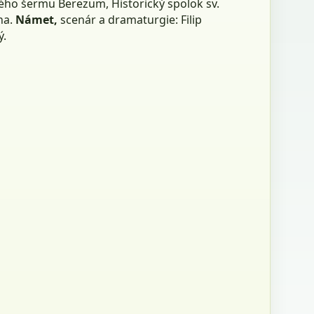
kého šermu Berezum, Historický spolok sv.
na.
Námet,
scenár a dramaturgie: Filip
ý.