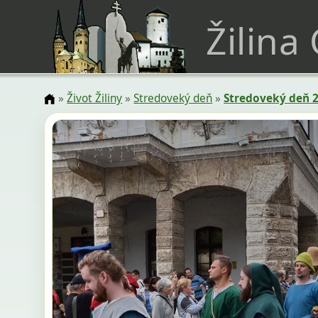
Žilina
»
Život Žiliny
»
Stredoveký deň
»
Stredoveký deň 