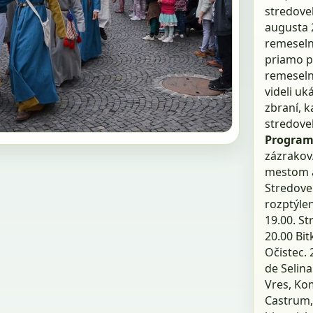
stredovek
augusta 2
remeselní
priamo p
remeselní
videli uk
zbraní, 
stredove
Program
zázrakov.
mestom a 
Stredove
rozptýlen
19.00. S
20.00 Bit
Očistec. 
de Selina
Vres, Kom
Castrum,