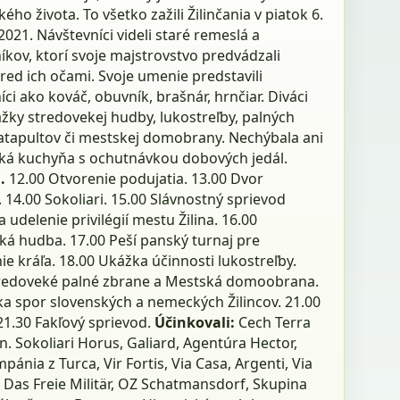
ého života. To všetko zažili Žilinčania v piatok 6.
021. Návštevníci videli staré remeslá a
kov, ktorí svoje majstrovstvo predvádzali
red ich očami. Svoje umenie predstavili
ci ako kováč, obuvník, brašnár, hrnčiar. Diváci
ážky stredovekej hudby, lukostreľby, palných
katapultov či mestskej domobrany. Nechýbala ani
ká kuchyňa s ochutnávkou dobových jedál.
.
12.00 Otvorenie podujatia. 13.00 Dvor
 14.00 Sokoliari. 15.00 Slávnostný sprievod
udelenie privilégií mestu Žilina. 16.00
ká hudba. 17.00 Peší panský turnaj pre
ie kráľa. 18.00 Ukážka účinnosti lukostreľby.
tredoveké palné zbrane a Mestská domoobrana.
ka spor slovenských a nemeckých Žilincov. 21.00
21.30 Fakľový sprievod.
Účinkovali:
Cech Terra
n. Sokoliari Horus, Galiard, Agentúra Hector,
pánia z Turca, Vir Fortis, Via Casa, Argenti, Via
 Das Freie Militär, OZ Schatmansdorf, Skupina