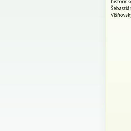
historic
Šebastiá
Višňovsk