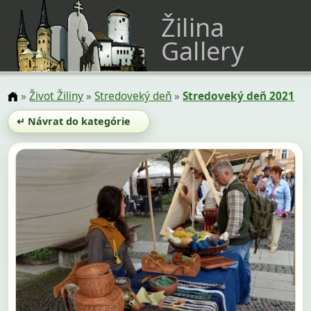
Žilina
Gallery
»
Život Žiliny
»
Stredoveký deň
»
Stredoveký deň 2021
↵ Návrat do kategórie