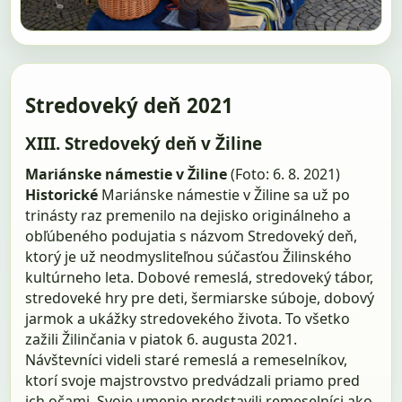
Stredoveký deň 2021
XIII. Stredoveký deň v Žiline
Mariánske námestie v Žiline
(Foto: 6. 8. 2021)
Historické
Mariánske námestie v Žiline sa už po
trinásty raz premenilo na dejisko originálneho a
obľúbeného podujatia s názvom Stredoveký deň,
ktorý je už neodmysliteľnou súčasťou Žilinského
kultúrneho leta. Dobové remeslá, stredoveký tábor,
stredoveké hry pre deti, šermiarske súboje, dobový
jarmok a ukážky stredovekého života. To všetko
zažili Žilinčania v piatok 6. augusta 2021.
Návštevníci videli staré remeslá a remeselníkov,
ktorí svoje majstrovstvo predvádzali priamo pred
ich očami. Svoje umenie predstavili remeselníci ako