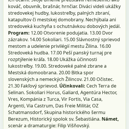
kováč, obuvník, brašnár, hrnčiar. Diváci videli ukážky
stredovekej hudby, lukostreľby, palných zbraní,
katapultov či mestskej domobrany. Nechýbala ani
stredoveká kuchyňa s ochutnávkou dobových jedál.
Program:
12.00 Otvorenie podujatia. 13.00 Dvor
zázrakov. 14.00 Sokoliari. 15.00 Slávnostný sprievod
mestom a udelenie privilégií mestu Žilina. 16.00
Stredoveká hudba. 17.00 Peší panský turnaj pre
rozptýlenie kráľa. 18.00 Ukážka účinnosti
lukostreľby. 19.00. Stredoveké palné zbrane a
Mestská domoobrana. 20.00 Bitka spor
slovenských a nemeckých Žilincov. 21.00 Očistec.
21.30 Fakľový sprievod.
Účinkovali:
Cech Terra de
Selinan. Sokoliari Horus, Galiard, Agentúra Hector,
Vres, Kompánia z Turca, Vir Fortis, Via Casa,
Argenti, Via Castrum, Das Freie Militär, OZ
Schatmansdorf, Skupina historického šermu
Berezum, Historický spolok sv. Šebastiána.
Námet,
scenár a dramaturgie: Filip Višňovský.