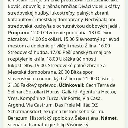
kováč, obuvník, brašnár, hrnčiar. Diváci videli ukážky
stredovekej hudby, lukostreľby, palných zbraní,
katapultov či mestskej domobrany. Nechýbala ani
stredoveká kuchyňa s ochutnávkou dobových jedál.
Program:
12.00 Otvorenie podujatia. 13.00 Dvor
zázrakov. 14.00 Sokoliari. 15.00 Slávnostný sprievod
mestom a udelenie privilégií mestu Žilina. 16.00
Stredoveká hudba. 17.00 Peší panský turnaj pre
rozptýlenie kráľa. 18.00 Ukážka účinnosti
lukostreľby. 19.00. Stredoveké palné zbrane a
Mestská domoobrana. 20.00 Bitka spor
slovenských a nemeckých Žilincov. 21.00 Očistec.
21.30 Fakľový sprievod.
Účinkovali:
Cech Terra de
Selinan. Sokoliari Horus, Galiard, Agentúra Hector,
Vres, Kompánia z Turca, Vir Fortis, Via Casa,
Argenti, Via Castrum, Das Freie Militär, OZ
Schatmansdorf, Skupina historického šermu
Berezum, Historický spolok sv. Šebastiána.
Námet,
scenár a dramaturgie: Filip Višňovský.