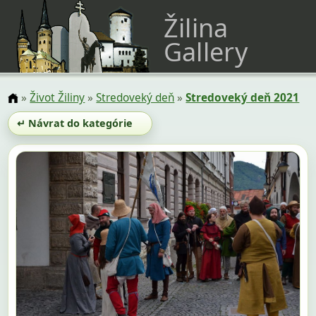
Žilina
Gallery
»
Život Žiliny
»
Stredoveký deň
»
Stredoveký deň 2021
↵ Návrat do kategórie