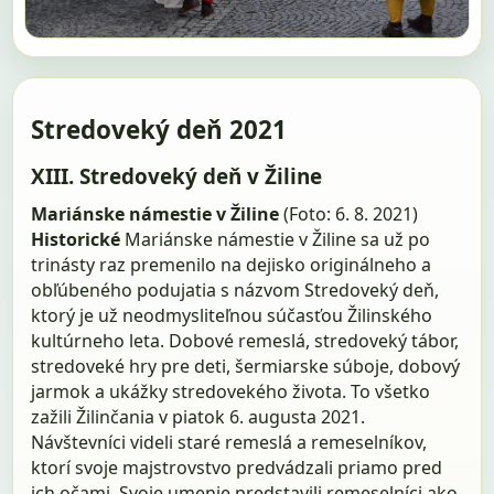
Stredoveký deň 2021
XIII. Stredoveký deň v Žiline
Mariánske námestie v Žiline
(Foto: 6. 8. 2021)
Historické
Mariánske námestie v Žiline sa už po
trinásty raz premenilo na dejisko originálneho a
obľúbeného podujatia s názvom Stredoveký deň,
ktorý je už neodmysliteľnou súčasťou Žilinského
kultúrneho leta. Dobové remeslá, stredoveký tábor,
stredoveké hry pre deti, šermiarske súboje, dobový
jarmok a ukážky stredovekého života. To všetko
zažili Žilinčania v piatok 6. augusta 2021.
Návštevníci videli staré remeslá a remeselníkov,
ktorí svoje majstrovstvo predvádzali priamo pred
ich očami. Svoje umenie predstavili remeselníci ako