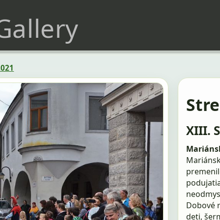
 Gallery
2021
Str
XIII. 
Mariánsk
Mariánske
premenil
podujati
neodmysl
Dobové r
deti, še