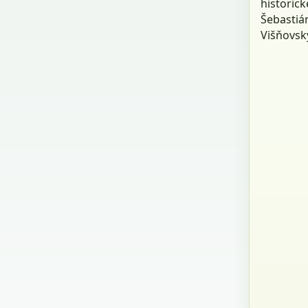
historic
Šebastiá
Višňovsk