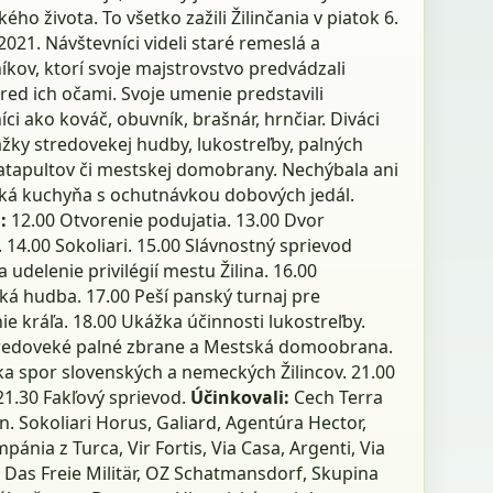
ého života. To všetko zažili Žilinčania v piatok 6.
021. Návštevníci videli staré remeslá a
kov, ktorí svoje majstrovstvo predvádzali
red ich očami. Svoje umenie predstavili
ci ako kováč, obuvník, brašnár, hrnčiar. Diváci
ážky stredovekej hudby, lukostreľby, palných
katapultov či mestskej domobrany. Nechýbala ani
ká kuchyňa s ochutnávkou dobových jedál.
:
12.00 Otvorenie podujatia. 13.00 Dvor
 14.00 Sokoliari. 15.00 Slávnostný sprievod
udelenie privilégií mestu Žilina. 16.00
ká hudba. 17.00 Peší panský turnaj pre
ie kráľa. 18.00 Ukážka účinnosti lukostreľby.
tredoveké palné zbrane a Mestská domoobrana.
ka spor slovenských a nemeckých Žilincov. 21.00
21.30 Fakľový sprievod.
Účinkovali:
Cech Terra
n. Sokoliari Horus, Galiard, Agentúra Hector,
pánia z Turca, Vir Fortis, Via Casa, Argenti, Via
 Das Freie Militär, OZ Schatmansdorf, Skupina