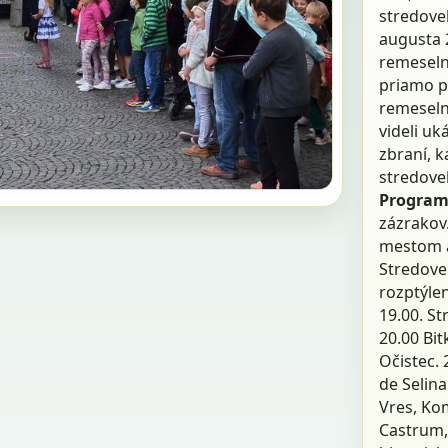
stredovek
augusta 2
remeselní
priamo p
remeselní
videli uk
zbraní, 
stredove
Program
zázrakov.
mestom a 
Stredove
rozptýlen
19.00. S
20.00 Bit
Očistec. 
de Selina
Vres, Kom
Castrum,