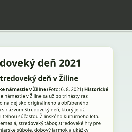
edoveký deň 2021
Stredoveký deň v Žiline
e námestie v Žiline
(Foto: 6. 8. 2021)
Historické
 námestie v Žiline sa už po trinásty raz
o na dejisko originálneho a obľúbeného
a s názvom Stredoveký deň, ktorý je už
iteľnou súčasťou Žilinského kultúrneho leta.
emeslá, stredoveký tábor, stredoveké hry pre
rmiarske súboje, dobový jarmok a ukážky