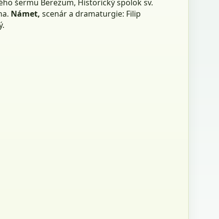
kého šermu Berezum, Historický spolok sv.
na.
Námet,
scenár a dramaturgie: Filip
ý.