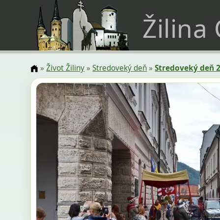
Žilina
»
Život Žiliny
»
Stredoveký deň
»
Stredoveký deň 