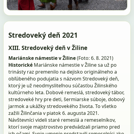
Stredoveký deň 2021
XIII. Stredoveký deň v Žiline
Mariánske námestie v Žiline
(Foto: 6. 8. 2021)
Historické
Mariánske námestie v Žiline sa už po
trinásty raz premenilo na dejisko originálneho a
obľúbeného podujatia s názvom Stredoveký deň,
ktorý je už neodmysliteľnou súčasťou Žilinského
kultúrneho leta. Dobové remeslá, stredoveký tábor,
stredoveké hry pre deti, šermiarske súboje, dobový
jarmok a ukážky stredovekého života. To všetko
zažili Žilinčania v piatok 6. augusta 2021.
Návštevníci videli staré remeslá a remeselníkov,
ktorí svoje majstrovstvo predvádzali priamo pred
ich očami. Svoje umenie predstavili remeselníci ako