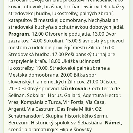
kováč, obuvník, brašnár, hrnčiar. Diváci videli ukážky
stredovekej hudby, lukostreľby, palných zbraní,
katapultov či mestskej domobrany. Nechýbala ani
stredoveká kuchyňa s ochutnávkou dobových jedál.
Program.
12.00 Otvorenie podujatia. 13.00 Dvor
zázrakov. 14.00 Sokoliari. 15.00 Slávnostný sprievod
mestom a udelenie privilégií mestu Žilina. 16.00
Stredoveká hudba. 17.00 Peší panský turnaj pre
rozptýlenie kráľa. 18.00 Ukážka účinnosti
lukostreľby. 19.00. Stredoveké palné zbrane a
Mestská domoobrana. 20.00 Bitka spor
slovenských a nemeckých Žilincov. 21.00 Očistec.
21.30 Fakľový sprievod.
Účinkovali:
Cech Terra de
Selinan. Sokoliari Horus, Galiard, Agentúra Hector,
Vres, Kompánia z Turca, Vir Fortis, Via Casa,
Argenti, Via Castrum, Das Freie Militär, OZ
Schatmansdorf, Skupina historického šermu
Berezum, Historický spolok sv. Šebastiána.
Námet,
scenár a dramaturgie: Filip Višňovský.