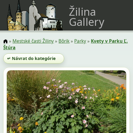
Žilina
Gallery
»
Mestské časti Žiliny
»
Bôrik
»
Parky
»
Kvety v Parku Ľ.
Štúra
↵ Návrat do kategórie