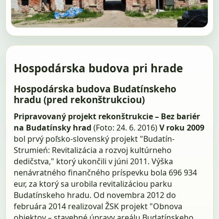
Hospodárska budova pri hrade
Hospodárska budova Budatínskeho
hradu (pred rekonštrukciou)
Pripravovaný projekt rekonštrukcie – Bez bariér
na Budatínsky hrad
(Foto: 24. 6. 2016)
V roku 2009
bol prvý poľsko-slovenský projekt "Budatín-
Strumień: Revitalizácia a rozvoj kultúrneho
dedičstva," ktorý ukončili v júni 2011. Výška
nenávratného finančného príspevku bola 696 934
eur, za ktorý sa urobila revitalizáciou parku
Budatínskeho hradu. Od novembra 2012 do
februára 2014 realizoval ŽSK projekt "Obnova
objektov – stavebné úpravy areálu Budatínskeho