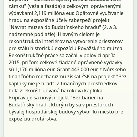
zámku" (veža a fasáda) s celkovými oprávnenými
výdavkami 2,119 milióna eur. Opätovné využívanie
hradu na expozičné účely zabezpečí projekt
"Návrat múzea do Budatínskeho hradu" (2. a 3.
nadzemné podlažie). Hlavným cieľom je
rekonštrukcia interiérov na vytvorenie priestorov
pre stálu historickú expozíciu Považského múzea.
Rekonštrukčné práce sa začali v polovici apríla
2015, pričom celkové žiadané oprávnené výdavky
sú 1,176 milióna eur. Grant 443 000 eur z Nórskeho
finančného mechanizmu získal ŽSK na projekt "Bez
kaplnky nie je hrad". Z finančných prostriedkov
bola zrekonštruovaná baroková kaplnka.
Pripravuje sa nový projekt "Bez bariér na
Budatínsky hrad", ktorým by sa v priestoroch
bývalej hospodárskej budovy vytvorilo miesto pre
expozíciu drotárstva.