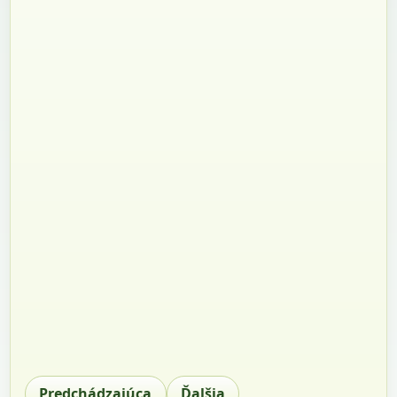
Predchádzajúca
Ďalšia