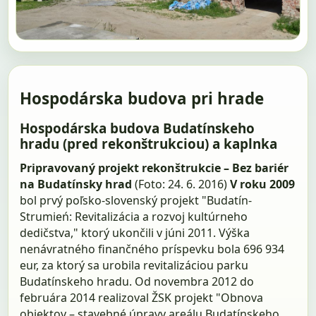
Hospodárska budova pri hrade
Hospodárska budova Budatínskeho
hradu (pred rekonštrukciou) a kaplnka
Pripravovaný projekt rekonštrukcie – Bez bariér
na Budatínsky hrad
(Foto: 24. 6. 2016)
V roku 2009
bol prvý poľsko-slovenský projekt "Budatín-
Strumień: Revitalizácia a rozvoj kultúrneho
dedičstva," ktorý ukončili v júni 2011. Výška
nenávratného finančného príspevku bola 696 934
eur, za ktorý sa urobila revitalizáciou parku
Budatínskeho hradu. Od novembra 2012 do
februára 2014 realizoval ŽSK projekt "Obnova
objektov – stavebné úpravy areálu Budatínskeho