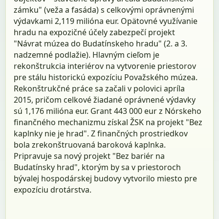
zámku" (veža a fasáda) s celkovými oprávnenými
výdavkami 2,119 milióna eur. Opätovné využívanie
hradu na expozičné účely zabezpečí projekt
"Návrat múzea do Budatínskeho hradu" (2. a 3.
nadzemné podlažie). Hlavným cieľom je
rekonštrukcia interiérov na vytvorenie priestorov
pre stálu historickú expozíciu Považského múzea.
Rekonštrukčné práce sa začali v polovici apríla
2015, pričom celkové žiadané oprávnené výdavky
sú 1,176 milióna eur. Grant 443 000 eur z Nórskeho
finančného mechanizmu získal ŽSK na projekt "Bez
kaplnky nie je hrad". Z finančných prostriedkov
bola zrekonštruovaná baroková kaplnka.
Pripravuje sa nový projekt "Bez bariér na
Budatínsky hrad", ktorým by sa v priestoroch
bývalej hospodárskej budovy vytvorilo miesto pre
expozíciu drotárstva.