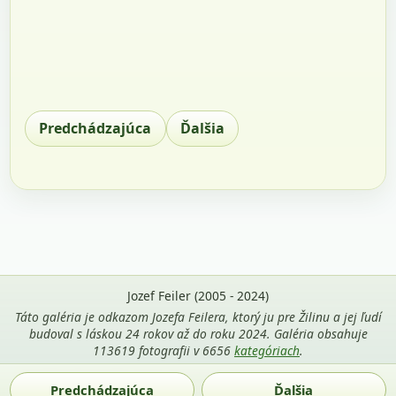
Predchádzajúca
Ďalšia
Jozef Feiler (2005 - 2024)
Táto galéria je odkazom Jozefa Feilera, ktorý ju pre Žilinu a jej ľudí
budoval s láskou 24 rokov až do roku 2024. Galéria obsahuje
113619 fotografii v 6656
kategóriach
.
Použitie fotografií z tejto stránky je povolené len s uvedením
Predchádzajúca
Ďalšia
mena autora Jozef Feiler a odkazu na
zilina-gallery.sk