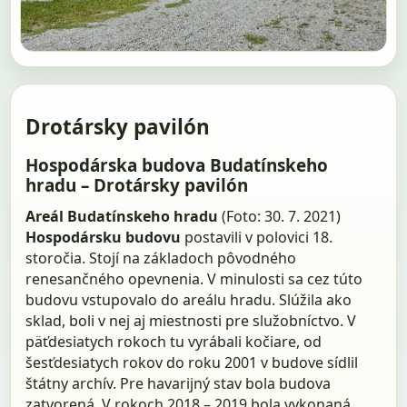
Drotársky pavilón
Hospodárska budova Budatínskeho
hradu – Drotársky pavilón
Areál Budatínskeho hradu
(Foto: 30. 7. 2021)
Hospodársku budovu
postavili v polovici 18.
storočia. Stojí na základoch pôvodného
renesančného opevnenia. V minulosti sa cez túto
budovu vstupovalo do areálu hradu. Slúžila ako
sklad, boli v nej aj miestnosti pre služobníctvo. V
päťdesiatych rokoch tu vyrábali kočiare, od
šesťdesiatych rokov do roku 2001 v budove sídlil
štátny archív. Pre havarijný stav bola budova
zatvorená. V rokoch 2018 – 2019 bola vykonaná