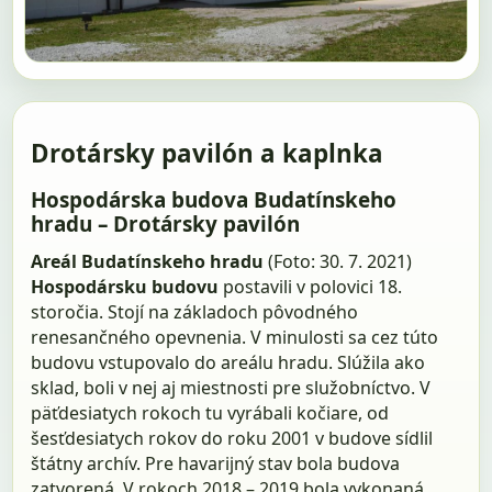
Drotársky pavilón a kaplnka
Hospodárska budova Budatínskeho
hradu – Drotársky pavilón
Areál Budatínskeho hradu
(Foto: 30. 7. 2021)
Hospodársku budovu
postavili v polovici 18.
storočia. Stojí na základoch pôvodného
renesančného opevnenia. V minulosti sa cez túto
budovu vstupovalo do areálu hradu. Slúžila ako
sklad, boli v nej aj miestnosti pre služobníctvo. V
päťdesiatych rokoch tu vyrábali kočiare, od
šesťdesiatych rokov do roku 2001 v budove sídlil
štátny archív. Pre havarijný stav bola budova
zatvorená. V rokoch 2018 – 2019 bola vykonaná