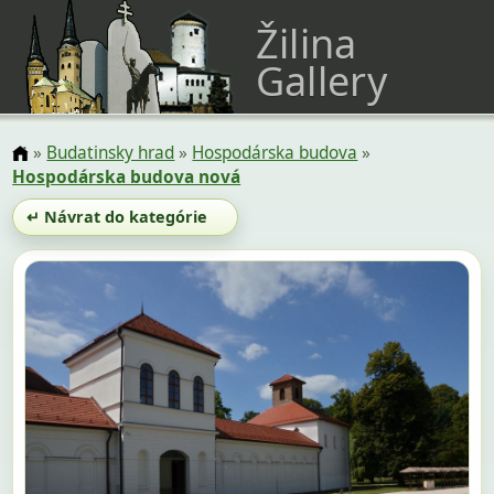
Žilina
Gallery
»
Budatinsky hrad
»
Hospodárska budova
»
Hospodárska budova nová
↵ Návrat do kategórie