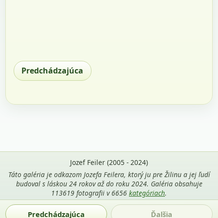
Predchádzajúca
Jozef Feiler (2005 - 2024)
Táto galéria je odkazom Jozefa Feilera, ktorý ju pre Žilinu a jej ľudí
budoval s láskou 24 rokov až do roku 2024. Galéria obsahuje
113619 fotografii v 6656
kategóriach
.
Použitie fotografií z tejto stránky je povolené len s uvedením
Predchádzajúca
Ďalšia
mena autora Jozef Feiler a odkazu na
zilina-gallery.sk