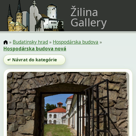
Žilina
Gallery
»
Budatinsky hrad
»
Hospodárska budova
»
Hospodárska budova nová
↵ Návrat do kategórie