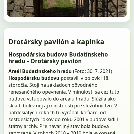
Drotársky pavilón a kaplnka
Hospodárska budova Budatínskeho
hradu – Drotársky pavilón
Areál Budatínskeho hradu
(Foto: 30. 7. 2021)
Hospodársku budovu
postavili v polovici 18.
storočia. Stojí na základoch pôvodného
renesančného opevnenia. V minulosti sa cez túto
budovu vstupovalo do areálu hradu. Slúžila ako
sklad, boli v nej aj miestnosti pre služobníctvo. V
päťdesiatych rokoch tu vyrábali kočiare, od
šesťdesiatych rokov do roku 2001 v budove sídlil
štátny archív. Pre havarijný stav bola budova
zatvorená. V rokoch 2018 – 2019 bola vykonaná