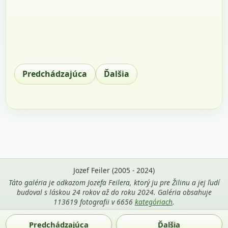
Predchádzajúca
Ďalšia
Jozef Feiler (2005 - 2024)
Táto galéria je odkazom Jozefa Feilera, ktorý ju pre Žilinu a jej ľudí
budoval s láskou 24 rokov až do roku 2024. Galéria obsahuje
113619 fotografii v 6656
kategóriach
.
Použitie fotografií z tejto stránky je povolené len s uvedením
Predchádzajúca
Ďalšia
mena autora Jozef Feiler a odkazu na
zilina-gallery.sk