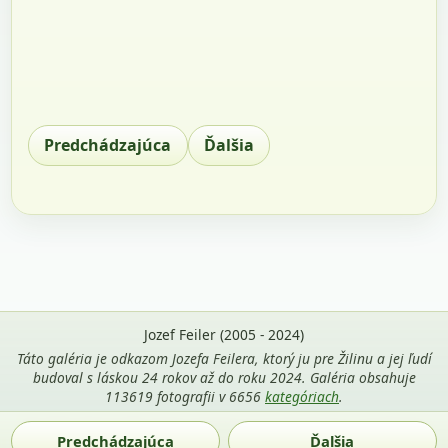
Predchádzajúca
Ďalšia
Jozef Feiler (2005 - 2024)
Táto galéria je odkazom Jozefa Feilera, ktorý ju pre Žilinu a jej ľudí
budoval s láskou 24 rokov až do roku 2024. Galéria obsahuje
113619 fotografii v 6656
kategóriach
.
Použitie fotografií z tejto stránky je povolené len s uvedením
Predchádzajúca
Ďalšia
mena autora Jozef Feiler a odkazu na
zilina-gallery.sk