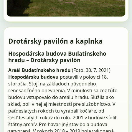
Drotársky pavilón a kaplnka
Hospodárska budova Budatínskeho
hradu – Drotársky pavilón
Areál Budatínskeho hradu
(Foto: 30. 7. 2021)
Hospodársku budovu
postavili v polovici 18.
storočia. Stojí na základoch pôvodného
renesančného opevnenia. V minulosti sa cez túto
budovu vstupovalo do areálu hradu. Slúžila ako
sklad, boli v nej aj miestnosti pre služobníctvo. V
päťdesiatych rokoch tu vyrábali kočiare, od
šesťdesiatych rokov do roku 2001 v budove sídlil
štátny archív. Pre havarijný stav bola budova
zatvorená. V rokoch 2018 – 2019 bola vykonaná