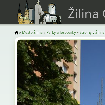
Žilina
»
Mesto Žilina
»
Parky a lesoparky
»
Stromy v Žiline