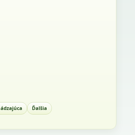
hádzajúca
Ďalšia