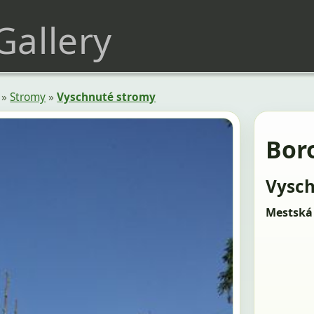
 Gallery
»
Stromy
»
Vyschnuté stromy
Boro
Vysch
Mestská 