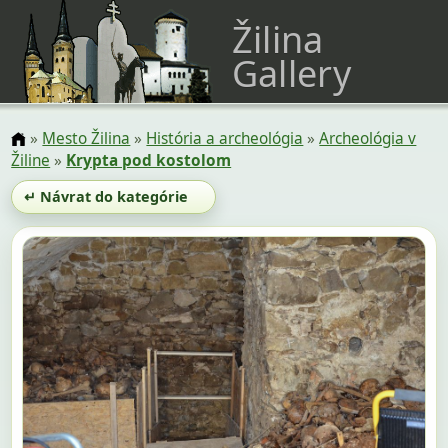
Žilina
Gallery
»
Mesto Žilina
»
História a archeológia
»
Archeológia v
Žiline
»
Krypta pod kostolom
↵ Návrat do kategórie