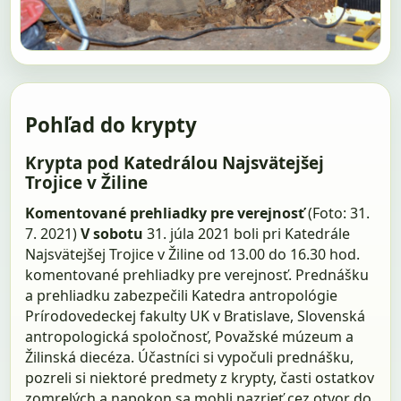
Pohľad do krypty
Krypta pod Katedrálou Najsvätejšej
Trojice v Žiline
Komentované prehliadky pre verejnosť
(Foto: 31.
7. 2021)
V sobotu
31. júla 2021 boli pri Katedrále
Najsvätejšej Trojice v Žiline od 13.00 do 16.30 hod.
komentované prehliadky pre verejnosť. Prednášku
a prehliadku zabezpečili Katedra antropológie
Prírodovedeckej fakulty UK v Bratislave, Slovenská
antropologická spoločnosť, Považské múzeum a
Žilinská diecéza. Účastníci si vypočuli prednášku,
pozreli si niektoré predmety z krypty, časti ostatkov
zomrelých a napokon sa mohli nazrieť cez otvor do