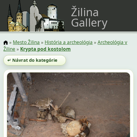
Žilina
Gallery
»
Mesto Žilina
»
História a archeológia
»
Archeológia v
Žiline
»
Krypta pod kostolom
↵ Návrat do kategórie