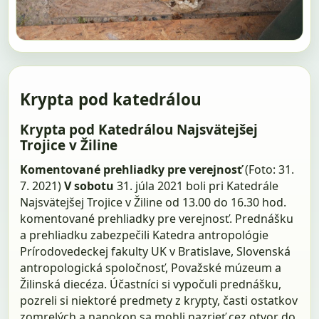
Krypta pod katedrálou
Krypta pod Katedrálou Najsvätejšej
Trojice v Žiline
Komentované prehliadky pre verejnosť
(Foto: 31.
7. 2021)
V sobotu
31. júla 2021 boli pri Katedrále
Najsvätejšej Trojice v Žiline od 13.00 do 16.30 hod.
komentované prehliadky pre verejnosť. Prednášku
a prehliadku zabezpečili Katedra antropológie
Prírodovedeckej fakulty UK v Bratislave, Slovenská
antropologická spoločnosť, Považské múzeum a
Žilinská diecéza. Účastníci si vypočuli prednášku,
pozreli si niektoré predmety z krypty, časti ostatkov
zomrelých a napokon sa mohli nazrieť cez otvor do