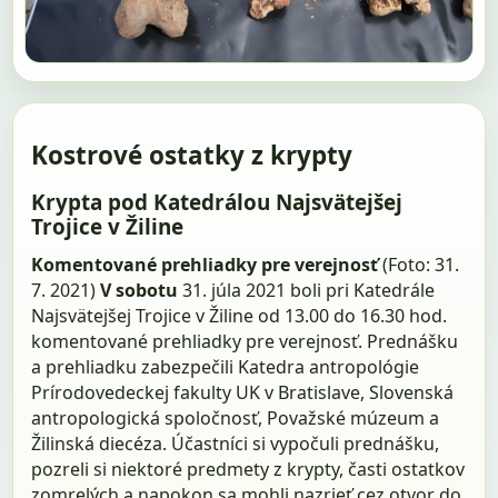
Kostrové ostatky z krypty
Krypta pod Katedrálou Najsvätejšej
Trojice v Žiline
Komentované prehliadky pre verejnosť
(Foto: 31.
7. 2021)
V sobotu
31. júla 2021 boli pri Katedrále
Najsvätejšej Trojice v Žiline od 13.00 do 16.30 hod.
komentované prehliadky pre verejnosť. Prednášku
a prehliadku zabezpečili Katedra antropológie
Prírodovedeckej fakulty UK v Bratislave, Slovenská
antropologická spoločnosť, Považské múzeum a
Žilinská diecéza. Účastníci si vypočuli prednášku,
pozreli si niektoré predmety z krypty, časti ostatkov
zomrelých a napokon sa mohli nazrieť cez otvor do