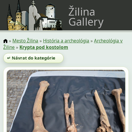
Žilina
Gallery
»
Mesto Žilina
»
História a archeológia
»
Archeológia v
Žiline
»
Krypta pod kostolom
↵ Návrat do kategórie