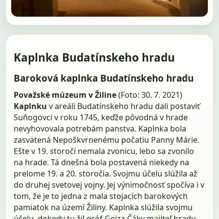
Kaplnka Budatínskeho hradu
Baroková kaplnka Budatínskeho hradu
Považské múzeum v Žiline
(Foto: 30. 7. 2021)
Kaplnku
v areáli Budatínskeho hradu dali postaviť
Suňogovci v roku 1745, keďže pôvodná v hrade
nevyhovovala potrebám panstva. Kaplnka bola
zasvätená Nepoškvrnenému počatiu Panny Márie.
Ešte v 19. storočí nemala zvonicu, lebo sa zvonilo
na hrade. Tá dnešná bola postavená niekedy na
prelome 19. a 20. storočia. Svojmu účelu slúžila až
do druhej svetovej vojny. Jej výnimočnosť spočíva i v
tom, že je to jedna z mala stojacích barokových
pamiatok na území Žiliny. Kaplnka slúžila svojmu
účelu, dokedy tu žil gróf Gejza Čáky majiteľ hradu.