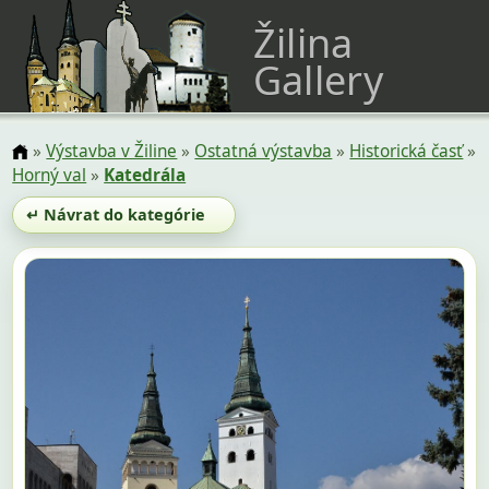
Žilina
Gallery
»
Výstavba v Žiline
»
Ostatná výstavba
»
Historická časť
»
Horný val
»
Katedrála
↵ Návrat do kategórie