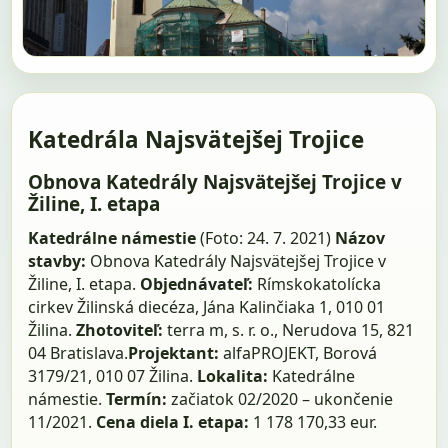
Katedrála Najsvätejšej Trojice
Obnova Katedrály Najsvätejšej Trojice v
Žiline, I. etapa
Katedrálne námestie
(Foto: 24. 7. 2021)
Názov
stavby:
Obnova Katedrály Najsvätejšej Trojice v
Žiline, I. etapa.
Objednávateľ:
Rímskokatolícka
cirkev Žilinská diecéza, Jána Kalinčiaka 1, 010 01
Žilina.
Zhotoviteľ:
terra m, s. r. o., Nerudova 15, 821
04 Bratislava.
Projektant:
alfaPROJEKT, Borová
3179/21, 010 07 Žilina.
Lokalita:
Katedrálne
námestie.
Termín:
začiatok 02/2020 – ukončenie
11/2021.
Cena diela I. etapa:
1 178 170,33 eur.