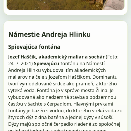
Námestie Andreja Hlinku
Spievajúca fontána
Jozef Haščík, akademický maliar a sochár
(Foto:
24. 7. 2021)
Spievajúcu
fontánu na Námestí
Andreja Hlinku vybudoval tím akademických
maliarov na čele s Jozefom Haščíkom. Dominantu
tvorí vymodelované srdce ako prameň, z ktorého
vyteká voda. Fontána je v správe mesta Žilina. Je
vybudovaná ako nadzemná stavba s podzemnou
časťou v šachte s čerpadlom. Hlavnými prvkami
fontány je bazén s vodou, do ktorého vteká voda zo
štyroch dýz z dna bazéna a jednej dýzy v súsoší.
Dýzy majú spoločné čerpadlo riadené zo spoločnej
ovládacej jednotky umiestnenej v podzemnej