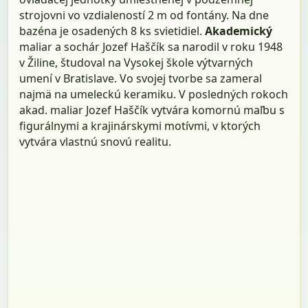
strojovni vo vzdialeností 2 m od fontány. Na dne
bazéna je osadených 8 ks svietidiel.
Akademický
maliar a sochár Jozef Haščík sa narodil v roku 1948
v Žiline, študoval na Vysokej škole výtvarných
umení v Bratislave. Vo svojej tvorbe sa zameral
najmä na umeleckú keramiku. V posledných rokoch
akad. maliar Jozef Haščík vytvára komornú maľbu s
figurálnymi a krajinárskymi motívmi, v ktorých
vytvára vlastnú snovú realitu.