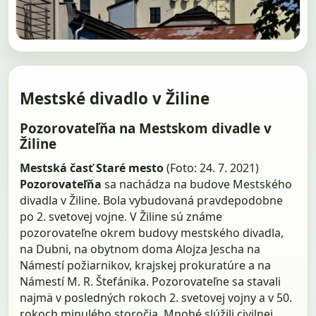
Mestské divadlo v Žiline
Pozorovateľňa na Mestskom divadle v
Žiline
Mestská časť Staré mesto
(Foto: 24. 7. 2021)
Pozorovateľňa
sa nachádza na budove Mestského
divadla v Žiline. Bola vybudovaná pravdepodobne
po 2. svetovej vojne. V Žiline sú známe
pozorovateľne okrem budovy mestského divadla,
na Dubni, na obytnom doma Alojza Jescha na
Námestí požiarnikov, krajskej prokuratúre a na
Námestí M. R. Štefánika. Pozorovateľne sa stavali
najmä v posledných rokoch 2. svetovej vojny a v 50.
rokoch minulého storočia. Mnohé slúžili civilnej