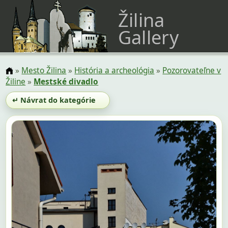
Žilina
Gallery
»
Mesto Žilina
»
História a archeológia
»
Pozorovateľne v
Žiline
»
Mestské divadlo
↵ Návrat do kategórie