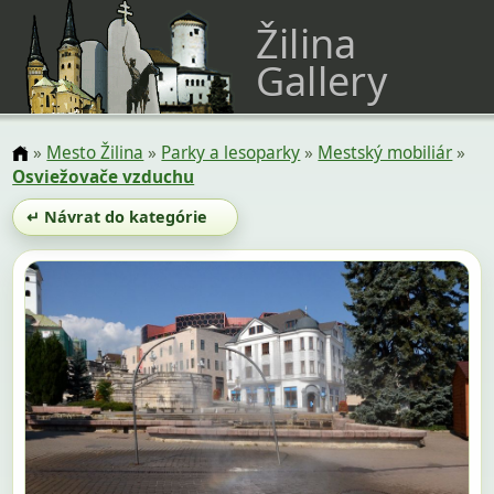
Žilina
Gallery
»
Mesto Žilina
»
Parky a lesoparky
»
Mestský mobiliár
»
Osviežovače vzduchu
↵ Návrat do kategórie