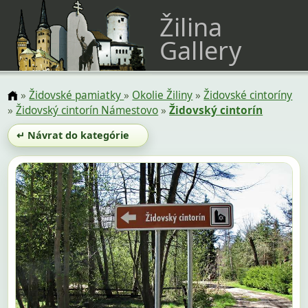
Žilina
Gallery
»
Židovské pamiatky
»
Okolie Žiliny
»
Židovské cintoríny
»
Židovský cintorín Námestovo
»
Židovský cintorín
↵ Návrat do kategórie