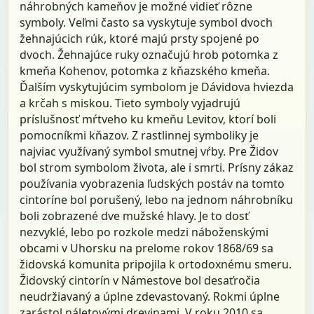
náhrobných kameňov je možné vidieť rôzne
symboly. Veľmi často sa vyskytuje symbol dvoch
žehnajúcich rúk, ktoré majú prsty spojené po
dvoch. Žehnajúce ruky označujú hrob potomka z
kmeňa Kohenov, potomka z kňazského kmeňa.
Ďalším vyskytujúcim symbolom je Dávidova hviezda
a krčah s miskou. Tieto symboly vyjadrujú
príslušnosť mŕtveho ku kmeňu Levitov, ktorí boli
pomocníkmi kňazov. Z rastlinnej symboliky je
najviac využívaný symbol smutnej vŕby. Pre Židov
bol strom symbolom života, ale i smrti. Prísny zákaz
používania vyobrazenia ľudských postáv na tomto
cintoríne bol porušený, lebo na jednom náhrobníku
boli zobrazené dve mužské hlavy. Je to dosť
nezvyklé, lebo po rozkole medzi náboženskými
obcami v Uhorsku na prelome rokov 1868/69 sa
židovská komunita pripojila k ortodoxnému smeru.
Židovský cintorín v Námestove bol desaťročia
neudržiavaný a úplne zdevastovaný. Rokmi úplne
zarástol náletovými drevinami. V roku 2010 sa