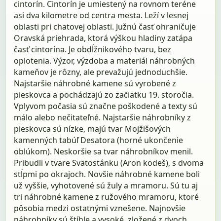
cintorín. Cintorín je umiestený na rovnom teréne
asi dva kilometre od centra mesta. Leží v lesnej
oblasti pri chatovej oblasti. Južnú časť ohraničuje
Oravská priehrada, ktorá výškou hladiny zatápa
časť cintorína. Je obdĺžnikového tvaru, bez
oplotenia. Výzor, výzdoba a materiál náhrobných
kameňov je rôzny, ale prevažujú jednoduchšie.
Najstaršie náhrobné kamene sú vyrobené z
pieskovca a pochádzajú zo začiatku 19. storočia.
Vplyvom počasia sú značne poškodené a texty sú
málo alebo nečitateľné. Najstaršie náhrobníky z
pieskovca sú nízke, majú tvar Mojžišových
kamenných tabúľ Desatora (horné ukončenie
oblúkom). Neskoršie sa tvar náhrobníkov menil.
Pribudli v tvare Svätostánku (Aron kodeš), s dvoma
stĺpmi po okrajoch. Novšie náhrobné kamene boli
už vyššie, vyhotovené sú žuly a mramoru. Sú tu aj
tri náhrobné kamene z ružového mramoru, ktoré
pôsobia medzi ostatnými vznešene. Najnovšie
náhrobníky sú štíhle a vysoké, zložené z dvoch