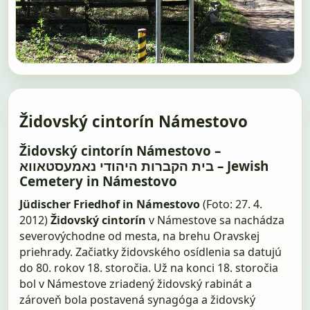
Židovský cintorín Námestovo
Židovský cintorín Námestovo –
נאמעסטאווא‎ בית הקברות היהודי – Jewish
Cemetery in Námestovo
Jüdischer Friedhof in Námestovo
(Foto: 27. 4.
2012)
Židovský cintorín
v Námestove sa nachádza
severovýchodne od mesta, na brehu Oravskej
priehrady. Začiatky židovského osídlenia sa datujú
do 80. rokov 18. storočia. Už na konci 18. storočia
bol v Námestove zriadený židovský rabinát a
zároveň bola postavená synagóga a židovský