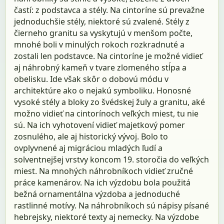
častí: z podstavca a stély. Na cintoríne sú prevažne
jednoduchšie stély, niektoré sú zvalené. Stély z
čierneho granitu sa vyskytujú v menšom počte,
mnohé boli v minulých rokoch rozkradnuté a
zostali len podstavce. Na cintoríne je možné vidieť
aj náhrobný kameň v tvare zlomeného stĺpa a
obelisku. Ide však skôr o dobovú módu v
architektúre ako o nejakú symboliku. Honosné
vysoké stély a bloky zo švédskej žuly a granitu, aké
možno vidieť na cintorínoch veľkých miest, tu nie
sú. Na ich vyhotovení vidieť majetkový pomer
zosnulého, ale aj historický vývoj. Bolo to
ovplyvnené aj migráciou mladých ľudí a
solventnejšej vrstvy koncom 19. storočia do veľkých
miest. Na mnohých náhrobníkoch vidieť zručné
práce kamenárov. Na ich výzdobu bola použitá
bežná ornamentálna výzdoba a jednoduché
rastlinné motívy. Na náhrobníkoch sú nápisy písané
hebrejsky, niektoré texty aj nemecky. Na výzdobe