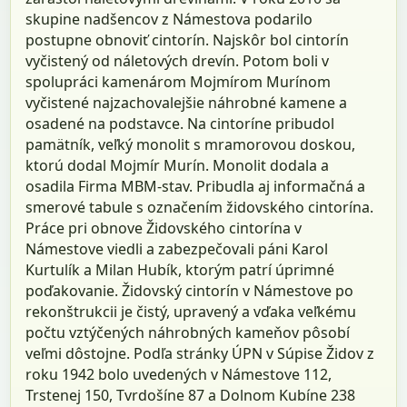
skupine nadšencov z Námestova podarilo
postupne obnoviť cintorín. Najskôr bol cintorín
vyčistený od náletových drevín. Potom boli v
spolupráci kamenárom Mojmírom Murínom
vyčistené najzachovalejšie náhrobné kamene a
osadené na podstavce. Na cintoríne pribudol
pamätník, veľký monolit s mramorovou doskou,
ktorú dodal Mojmír Murín. Monolit dodala a
osadila Firma MBM-stav. Pribudla aj informačná a
smerové tabule s označením židovského cintorína.
Práce pri obnove Židovského cintorína v
Námestove viedli a zabezpečovali páni Karol
Kurtulík a Milan Hubík, ktorým patrí úprimné
poďakovanie. Židovský cintorín v Námestove po
rekonštrukcii je čistý, upravený a vďaka veľkému
počtu vztýčených náhrobných kameňov pôsobí
veľmi dôstojne. Podľa stránky ÚPN v Súpise Židov z
roku 1942 bolo uvedených v Námestove 112,
Trstenej 150, Tvrdošíne 87 a Dolnom Kubíne 238