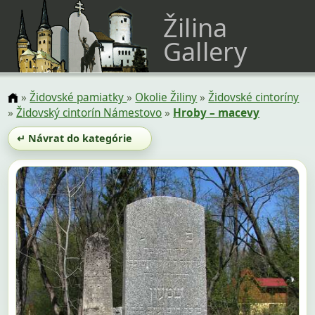
Žilina
Gallery
»
Židovské pamiatky
»
Okolie Žiliny
»
Židovské cintoríny
»
Židovský cintorín Námestovo
»
Hroby – macevy
↵ Návrat do kategórie