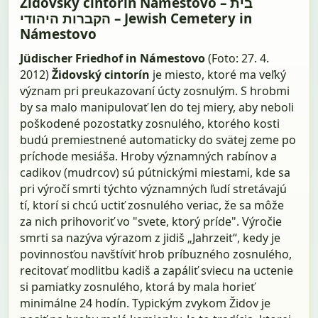
Židovský cintorín Námestovo – בית
הקברות היהודי – Jewish Cemetery in
Námestovo
Jüdischer Friedhof in Námestovo
(Foto: 27. 4.
2012)
Židovský cintorín
je miesto, ktoré ma veľký
význam pri preukazovaní úcty zosnulým. S hrobmi
by sa malo manipulovať len do tej miery, aby neboli
poškodené pozostatky zosnulého, ktorého kosti
budú premiestnené automaticky do svätej zeme po
príchode mesiáša. Hroby významných rabínov a
cadikov (mudrcov) sú pútnickými miestami, kde sa
pri výročí smrti týchto významných ľudí stretávajú
tí, ktorí si chcú uctiť zosnulého veriac, že sa môže
za nich prihovoriť vo "svete, ktorý príde". Výročie
smrti sa nazýva výrazom z jidiš „Jahrzeit“, kedy je
povinnosťou navštíviť hrob príbuzného zosnulého,
recitovať modlitbu kadiš a zapáliť sviecu na uctenie
si pamiatky zosnulého, ktorá by mala horieť
minimálne 24 hodín. Typickým zvykom Židov je