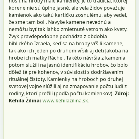
nosiť na hroby malé kamienky. Je to tradícia, ktorej
korene nie sú úplne jasné, ale veľa židov považuje
kamienok ako takú kartičku zosnulému, aby vedel,
že sme tam boli. Navyše kamene nevednú a
nemôžu byť tak ľahko zmietnuté vetrom ako kvety.
Zvyk pravdepodobne pochádza z obdobia
biblického Izraela, keď sa na hroby vŕšili kamene,
tak ako ich jeden po druhom vŕšili aj deti Jakoba na
hrobe ich matky Ráchel. Takéto návršia z kamenia
potom slúžili na jasnú identifikáciu hrobov, čo bolo
dôležité pre kohenov, v súvislosti s dodržiavaním
rituálnej čistoty. Kamienky na hroboch po druhej
svetovej vojne slúžili aj na zmapovanie počtu ľudí z
rodiny, ktorí prežili (podľa počtu kamienkov).
Zdroj:
Kehila Žilina:
www.kehilazilina.sk.