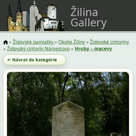
Žilina
Gallery
»
Židovské pamiatky
»
Okolie Žiliny
»
Židovské cintoríny
»
Židovský cintorín Námestovo
»
Hroby – macevy
↵ Návrat do kategórie