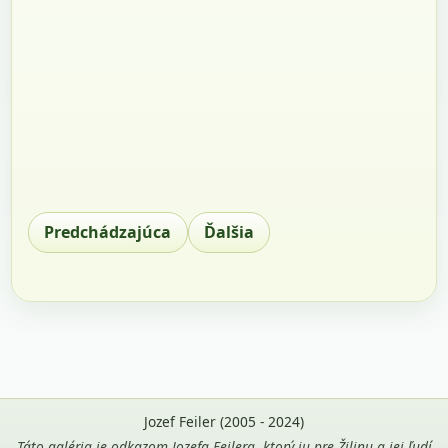
Predchádzajúca
Ďalšia
Jozef Feiler (2005 - 2024)
Táto galéria je odkazom Jozefa Feilera, ktorý ju pre Žilinu a jej ľudí