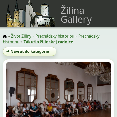
Žilina
Gallery
»
Život Žiliny
»
Prechádzky históriou
»
Prechádzky
históriou
»
Zákutia žilinskej radnice
↵ Návrat do kategórie