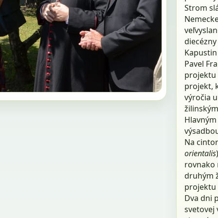
Strom slá
Nemeckej 
veľvyslan
diecézny 
Kapustin 
Pavel Fr
projektu
projekt, 
výročia u
žilinský
Hlavným 
výsadbou
Na cinto
orientalis
rovnako r
druhým ž
projektu
Dva dni 
svetovej