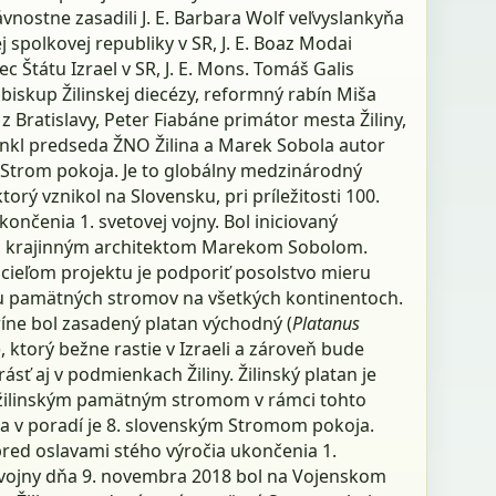
vnostne zasadili J. E. Barbara Wolf veľvyslankyňa
spolkovej republiky v SR, J. E. Boaz Modai
ec Štátu Izrael v SR, J. E. Mons. Tomáš Galis
biskup Žilinskej diecézy, reformný rabín Miša
z Bratislavy, Peter Fiabáne primátor mesta Žiliny,
ankl predseda ŽNO Žilina a Marek Sobola autor
 Strom pokoja. Je to globálny medzinárodný
ktorý vznikol na Slovensku, pri príležitosti 100.
končenia 1. svetovej vojny. Bol iniciovaný
m krajinným architektom Marekom Sobolom.
cieľom projektu je podporiť posolstvo mieru
 pamätných stromov na všetkých kontinentoch.
ríne bol zasadený platan východný (
Platanus
), ktorý bežne rastie v Izraeli a zároveň bude
ásť aj v podmienkach Žiliny. Žilinský platan je
ilinským pamätným stromom v rámci tohto
 a v poradí je 8. slovenským Stromom pokoja.
pred oslavami stého výročia ukončenia 1.
 vojny dňa 9. novembra 2018 bol na Vojenskom