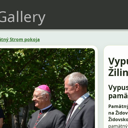
 Gallery
tný Strom pokoja
Vyp
Žili
Vypus
pamä
Pamätný
na Židov
Židovsko
pamätný 