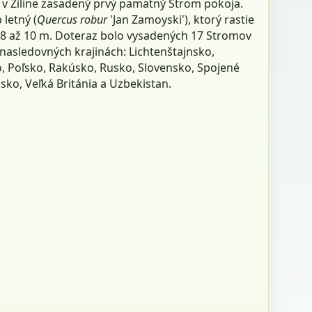
e v Žiline zasadený prvý pamätný Strom pokoja.
 letný (
Quercus robur
'Jan Zamoyski'), ktorý rastie
 8 až 10 m. Doteraz bolo vysadených 17 Stromov
nasledovných krajinách: Lichtenštajnsko,
 Poľsko, Rakúsko, Rusko, Slovensko, Spojené
bsko, Veľká Británia a Uzbekistan.