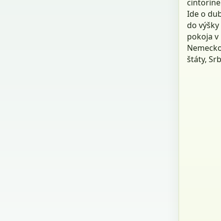
cintorín
Ide o dub
do výšky
pokoja v 
Nemecko,
štáty, Sr