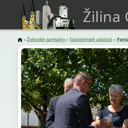
Žilina
»
Židovské pamiatky
»
Spoločenské udalosti
»
Pamä