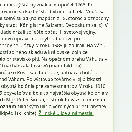
 uhorský štátny znak a letopočet 1763. Po
továrne sa kaštieľ stal bytom riaditeľa. Vedľa sa
l soľný sklad (na mapách z 18. storočia označený
ky stadt, Königische Salzamt, Depositum salis). V
lade držali soľ ešte počas 1. svetovej vojny,
dovu upravili na obytnú budovu pre
ncov celulózky. V roku 1989 ju zbúrali. Na Váhu
kosti soľného skladu a kráľovskej colnice
lo prístavisko pltí. Na opačnom brehu Váhu sa v
očí nachádzala továreň (manufaktúra),
ná ako Rosinkau fabrique, patriaca chotáru
nad Váhom. Po výstavbe továrne v jej blízkosti
aj obytná kolónia pre zamestnancov. V roku 1910
79 obyvateľov a bola to najväčšia obytná kolónia v
xt:
Mgr. Peter Šimko, historik Považské múzeum
Zoznam
žilinských ulíc a verejných priestranstiev
kipédii (kliknite):
Žilinské ulice a námestia.