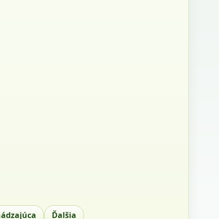
hádzajúca
Ďalšia