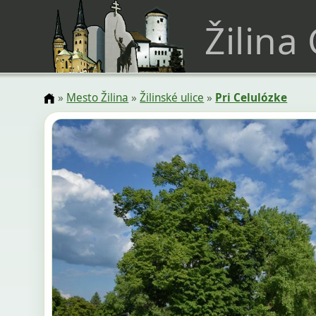
Žilina
»
Mesto Žilina
»
Žilinské ulice
»
Pri Celulózke