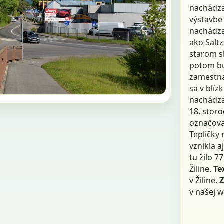
nachádza
výstavbe 
nachádza
ako Saltz
starom sk
potom bu
zamestna
sa v blíz
nachádza
18. stor
označova
Tepličky 
vznikla 
tu žilo 7
Žiline.
Te
v Žiline.
v našej wi