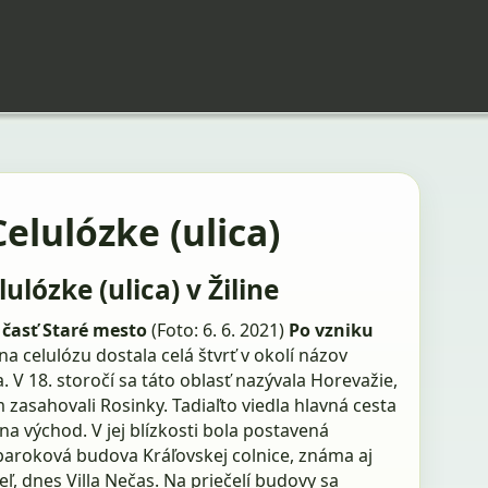
Celulózke (ulica)
lulózke (ulica) v Žiline
časť Staré mesto
(Foto: 6. 6. 2021)
Po vzniku
na celulózu dostala celá štvrť v okolí názov
. V 18. storočí sa táto oblasť nazývala Horevažie,
 zasahovali Rosinky. Tadiaľto viedla hlavná cesta
a východ. V jej blízkosti bola postavená
aroková budova Kráľovskej colnice, známa aj
eľ, dnes Villa Nečas. Na priečelí budovy sa