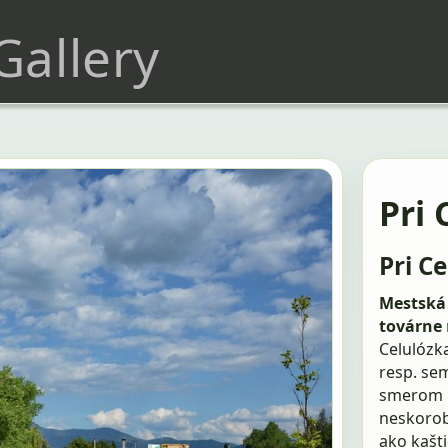
 Gallery
Pri 
Pri Ce
Mestská 
továrne
Celulózka
resp. sem
smerom n
neskorob
ako kašti