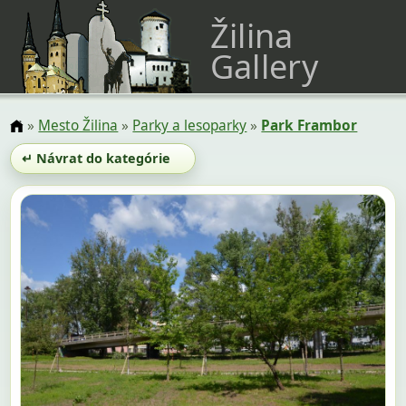
Žilina
Gallery
»
Mesto Žilina
»
Parky a lesoparky
»
Park Frambor
↵ Návrat do kategórie