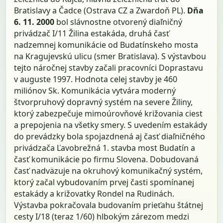
Bratislavy a Čadce (Ostrava CZ a Zwardoň PL).
Dňa
6. 11. 2000
bol slávnostne otvorený diaľničný
privádzač I/11 Žilina estakáda, druhá časť
nadzemnej komunikácie od Budatínskeho mosta
na Kragujevskú ulicu (smer Bratislava). S výstavbou
tejto náročnej stavby začali pracovníci Doprastavu
v auguste 1997. Hodnota celej stavby je 460
miliónov Sk. Komunikácia vytvára moderný
štvorpruhový dopravný systém na severe Žiliny,
ktorý zabezpečuje mimoúrovňové križovania ciest
a prepojenia na všetky smery. S uvedením estakády
do prevádzky bola spojazdnená aj časť diaľničného
privádzača Ľavobrežná 1. stavba most Budatín a
časť komunikácie po firmu Slovena. Dobudovaná
časť nadväzuje na okruhový komunikačný systém,
ktorý začal vybudovaním prvej časti spomínanej
estakády a križovatky Rondel na Rudinách.
Výstavba pokračovala budovaním prieťahu štátnej
cesty I/18 (teraz 1/60) hlbokým zárezom medzi