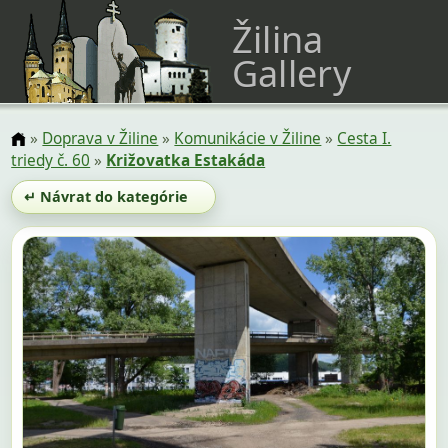
Žilina
Gallery
»
Doprava v Žiline
»
Komunikácie v Žiline
»
Cesta I.
triedy č. 60
»
Križovatka Estakáda
↵ Návrat do kategórie