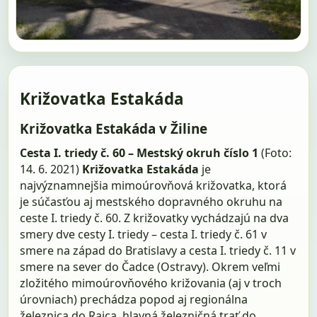
Križovatka Estakáda
Križovatka Estakáda v Žiline
Cesta I. triedy č. 60 – Mestský okruh číslo 1
(Foto:
14. 6. 2021)
Križovatka Estakáda
je
najvýznamnejšia mimoúrovňová križovatka, ktorá
je súčasťou aj mestského dopravného okruhu na
ceste I. triedy č. 60. Z križovatky vychádzajú na dva
smery dve cesty I. triedy – cesta I. triedy č. 61 v
smere na západ do Bratislavy a cesta I. triedy č. 11 v
smere na sever do Čadce (Ostravy). Okrem veľmi
zložitého mimoúrovňového križovania (aj v troch
úrovniach) prechádza popod aj regionálna
železnica do Rajca, hlavná železničná trať do