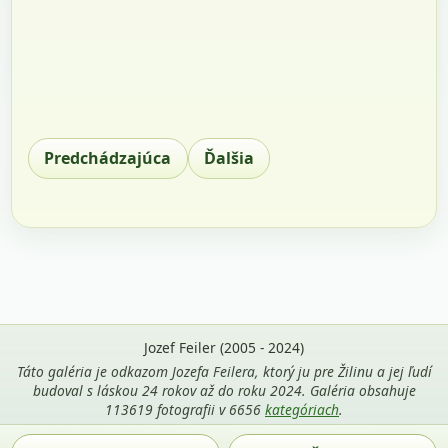
Predchádzajúca
Ďalšia
Jozef Feiler (2005 - 2024)
Táto galéria je odkazom Jozefa Feilera, ktorý ju pre Žilinu a jej ľudí
budoval s láskou 24 rokov až do roku 2024. Galéria obsahuje
113619 fotografii v 6656
kategóriach
.
Použitie fotografií z tejto stránky je povolené len s uvedením