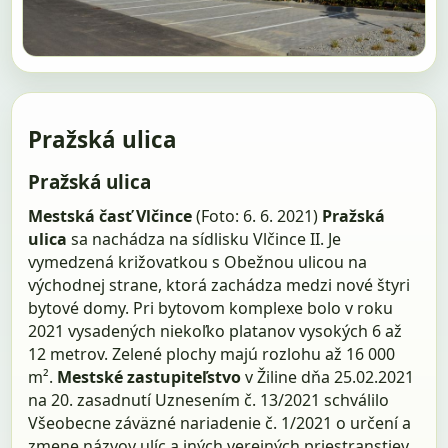
Pražská ulica
Pražská ulica
Mestská časť Vlčince
(Foto: 6. 6. 2021)
Pražská
ulica
sa nachádza na sídlisku Vlčince II. Je
vymedzená križovatkou s Obežnou ulicou na
východnej strane, ktorá zachádza medzi nové štyri
bytové domy. Pri bytovom komplexe bolo v roku
2021 vysadených niekoľko platanov vysokých 6 až
12 metrov. Zelené plochy majú rozlohu až 16 000
m².
Mestské zastupiteľstvo
v Žiline dňa 25.02.2021
na 20. zasadnutí Uznesením č. 13/2021 schválilo
Všeobecne záväzné nariadenie č. 1/2021 o určení a
zmene názvov ulíc a iných verejných priestranstiev