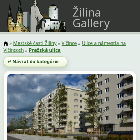
Žilina
Gallery
»
Mestské časti Žiliny
»
Vlčince
»
Ulice a námestia na
Vlčincoch
»
Pražská ulica
↵ Návrat do kategórie