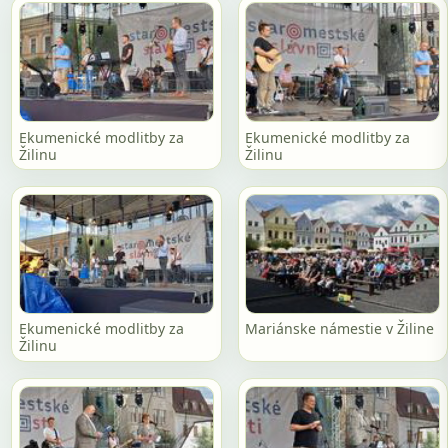
Ekumenické modlitby za
Ekumenické modlitby za
Žilinu
Žilinu
Ekumenické modlitby za
Mariánske námestie v Žiline
Žilinu