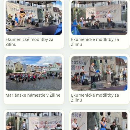
Ekumenické modlitby za
Ekumenické modlitby za
Žilinu
Žilinu
Mariánske námestie v Žiline
Ekumenické modlitby za
Žilinu