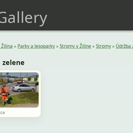
 Gallery
Žilina
»
Parky a lesoparky
»
Stromy v Žiline
»
Stromy
»
Údržba 
 zelene
ica