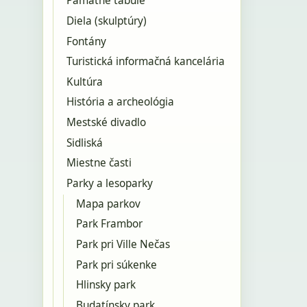
Pamätné tabule
Diela (skulptúry)
Fontány
Turistická informačná kancelária
Kultúra
História a archeológia
Mestské divadlo
Sidliská
Miestne časti
Parky a lesoparky
Mapa parkov
Park Frambor
Park pri Ville Nečas
Park pri súkenke
Hlinsky park
Budatínsky park