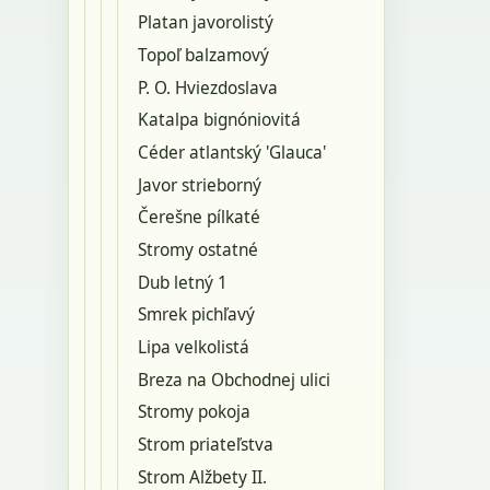
Platan javorolistý
Topoľ balzamový
P. O. Hviezdoslava
Katalpa bignóniovitá
Céder atlantský 'Glauca'
Javor strieborný
Čerešne pílkaté
Stromy ostatné
Dub letný 1
Smrek pichľavý
Lipa velkolistá
Breza na Obchodnej ulici
Stromy pokoja
Strom priateľstva
Strom Alžbety II.