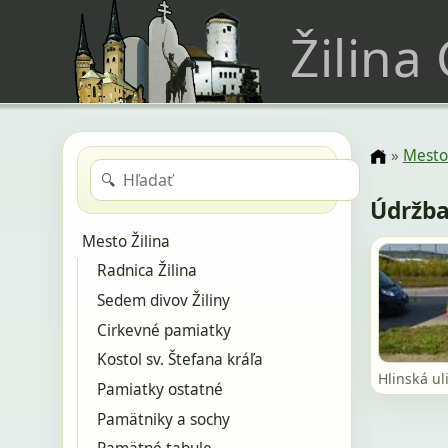
Žilina
»
Mesto 
🔍
Údržba
Mesto Žilina
Radnica Žilina
Sedem divov Žiliny
Cirkevné pamiatky
Kostol sv. Štefana kráľa
Hlinská ul
Pamiatky ostatné
Pamätniky a sochy