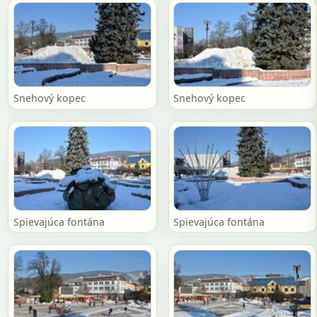
Snehový kopec
Snehový kopec
Spievajúca fontána
Spievajúca fontána