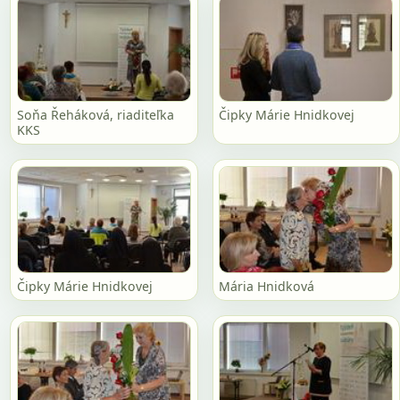
Soňa Řeháková, riaditeľka
Čipky Márie Hnidkovej
KKS
Čipky Márie Hnidkovej
Mária Hnidková