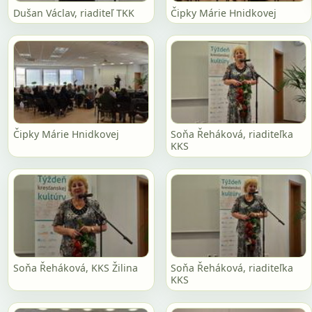
Dušan Václav, riaditeľ TKK
Čipky Márie Hnidkovej
Čipky Márie Hnidkovej
Soňa Řeháková, riaditeľka
KKS
Soňa Řeháková, KKS Žilina
Soňa Řeháková, riaditeľka
KKS