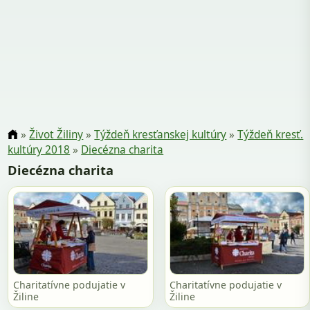
»
Život Žiliny
»
Týždeň kresťanskej kultúry
»
Týždeň kresť.
kultúry 2018
»
Diecézna charita
Diecézna charita
Charitatívne podujatie v
Charitatívne podujatie v
Žiline
Žiline