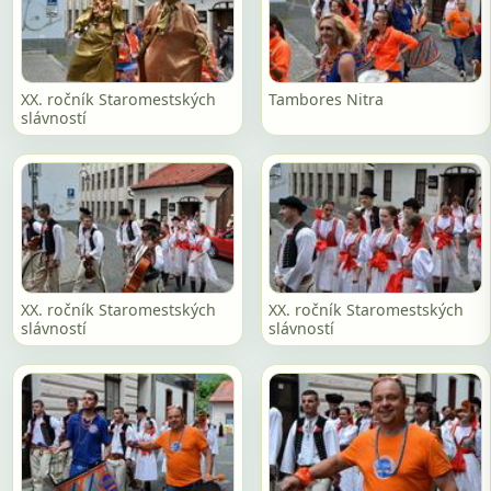
XX. ročník Staromestských
Tambores Nitra
slávností
XX. ročník Staromestských
XX. ročník Staromestských
slávností
slávností