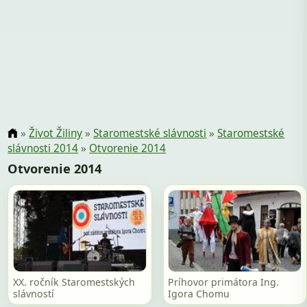
»
Život Žiliny
»
Staromestské slávnosti
»
Staromestské
slávnosti 2014
»
Otvorenie 2014
Otvorenie 2014
XX. ročník Staromestských
Príhovor primátora Ing.
slávností
Igora Chomu