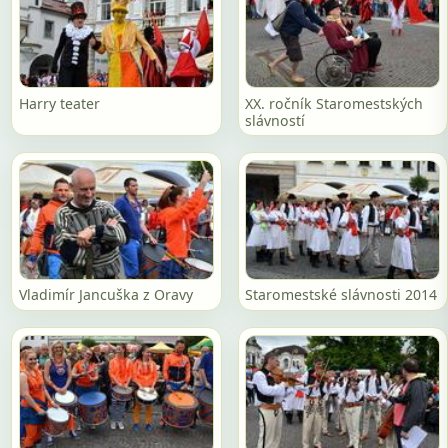
Harry teater
XX. ročník Staromestských
slávností
Vladimír Jancuška z Oravy
Staromestské slávnosti 2014