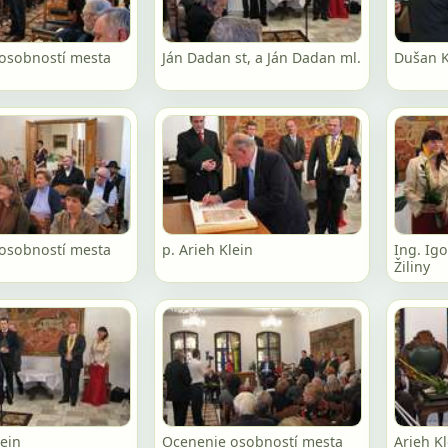
osobností mesta
Ján Dadan st, a Ján Dadan ml.
Dušan K
osobností mesta
p. Arieh Klein
Ing. Ig
Žiliny
lein
Ocenenie osobností mesta
Arieh K