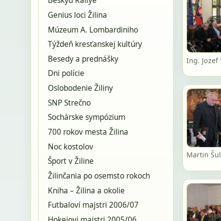
Beskyd Rallye
Genius loci Žilina
Múzeum A. Lombardiniho
Týždeň kresťanskej kultúry
Besedy a prednášky
Ing. Jozef
Dni polície
Oslobodenie Žiliny
SNP Strečno
Sochárske sympózium
700 rokov mesta Žilina
Noc kostolov
Martin Šul
Šport v Žiline
Žilinčania po osemsto rokoch
Kniha – Žilina a okolie
Futbaloví majstri 2006/07
Hokejovi majstri 2005/06