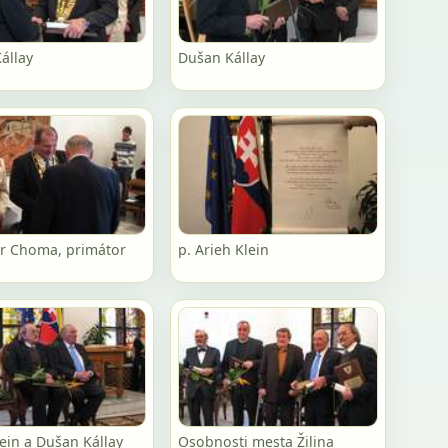
állay
Dušan Kállay
or Choma, primátor
p. Arieh Klein
lein a Dušan Kállay
Osobnosti mesta Žilina