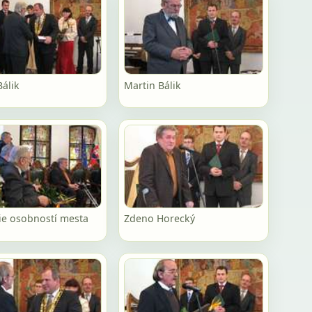
Bálik
Martin Bálik
e osobností mesta
Zdeno Horecký