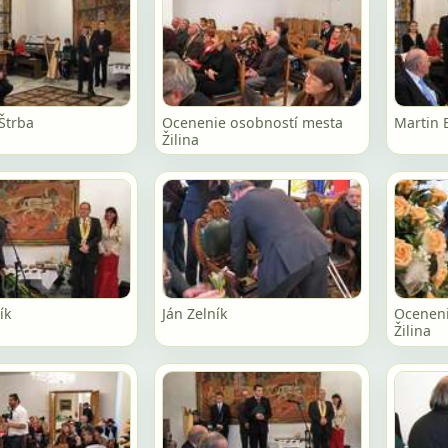
 Štrba
Ocenenie osobností mesta
Martin 
Žilina
ík
Ján Zelník
Oceneni
Žilina