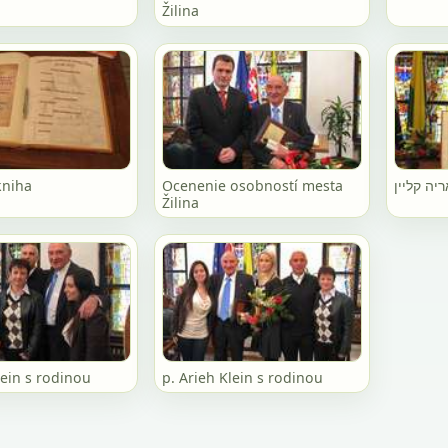
Žilina
kniha
Ocenenie osobností mesta
Žilina
lein s rodinou
p. Arieh Klein s rodinou