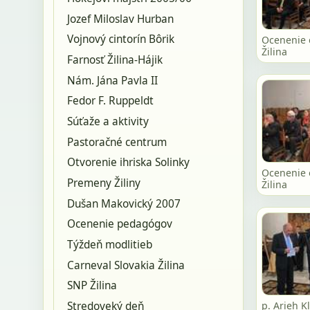
Jozef Miloslav Hurban
Vojnový cintorín Bôrik
Ocenenie 
Žilina
Farnosť Žilina-Hájik
Nám. Jána Pavla II
Fedor F. Ruppeldt
Súťaže a aktivity
Pastoračné centrum
Otvorenie ihriska Solinky
Ocenenie 
Premeny Žiliny
Žilina
Dušan Makovický 2007
Ocenenie pedagógov
Týždeň modlitieb
Carneval Slovakia Žilina
SNP Žilina
Stredoveký deň
p. Arieh K