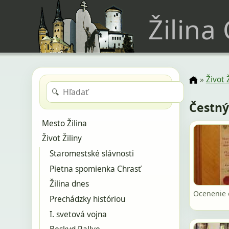
Žilina
»
Život 
🔍
Čestný
Mesto Žilina
Život Žiliny
Staromestské slávnosti
Pietna spomienka Chrasť
Žilina dnes
Ocenenie 
Prechádzky históriou
I. svetová vojna